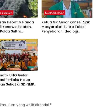
 Selatan
KONAWE RAYA
ran Hebat Melanda
Ketua GP Ansor Konsel Ajak
di Konawe Selatan,
Masyarakat Sultra Tolak
Polda Sultra
Penyebaran Ideologi
kan Dua Water Canon
Khilafah, Anti Pancasila
Pancasila dan Radikalisme
matik UHO Gelar
sasi Perilaku Hidup
Dan Sehat di SD-SMP
5 Konsel
kan.
Ruas yang wajib ditandai
*