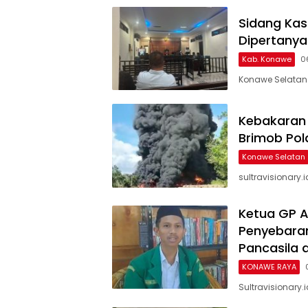
Sidang Kas
Dipertanya
Kab. Konawe
0
Konawe Selatan
Kebakaran 
Brimob Pol
Konawe Selatan
sultravisionary.
Ketua GP A
Penyebaran 
Pancasila 
KONAWE RAYA
Sultravisionary