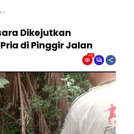
n
ara Dikejutkan
ia di Pinggir Jalan
462