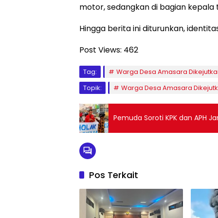
motor, sedangkan di bagian kepala
Hingga berita ini diturunkan, identit
Post Views:
462
Tag:
Warga Desa Amasara Dikejutkan
Topik:
Warga Desa Amasara Dikejutka
Pemuda Soroti KPK dan APH Jang
Pos Terkait