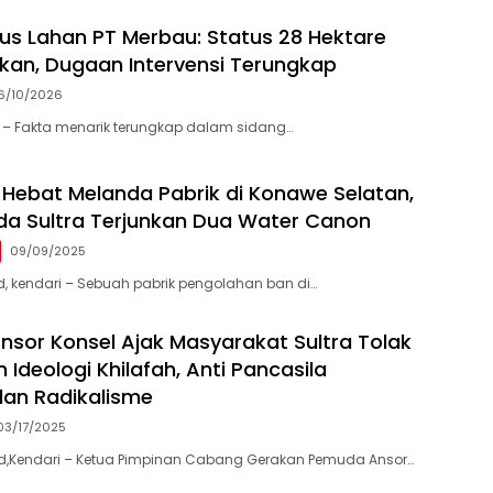
us Lahan PT Merbau: Status 28 Hektare
kan, Dugaan Intervensi Terungkap
6/10/2026
 – Fakta menarik terungkap dalam sidang…
Hebat Melanda Pabrik di Konawe Selatan,
da Sultra Terjunkan Dua Water Canon
09/09/2025
id, kendari – Sebuah pabrik pengolahan ban di…
nsor Konsel Ajak Masyarakat Sultra Tolak
Ideologi Khilafah, Anti Pancasila
dan Radikalisme
03/17/2025
.id,Kendari – Ketua Pimpinan Cabang Gerakan Pemuda Ansor…