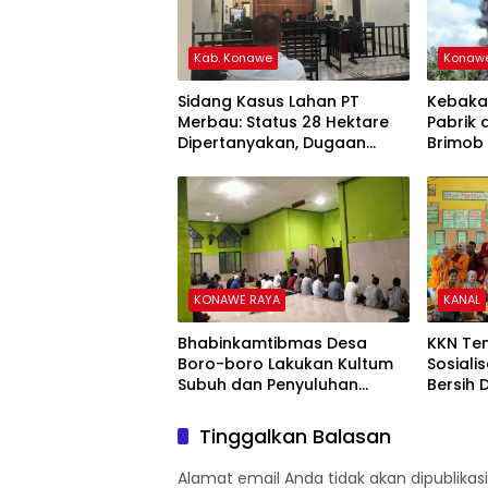
Kab. Konawe
Konawe
Sidang Kasus Lahan PT
Kebaka
Merbau: Status 28 Hektare
Pabrik 
Dipertanyakan, Dugaan
Brimob 
Intervensi Terungkap
Terjun
KONAWE RAYA
KANAL
Bhabinkamtibmas Desa
KKN Te
Boro-boro Lakukan Kultum
Sosiali
Subuh dan Penyuluhan
Bersih 
Kamtibmas di Mesjid Al
Satap 1
Gaffar
Tinggalkan Balasan
Alamat email Anda tidak akan dipublikasi