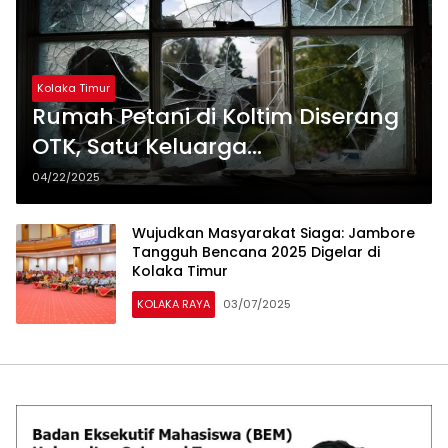
Kolaka Timur
Rumah Petani di Koltim Diserang
OTK, Satu Keluarga
Mengasingkan Diri ke Kantor Polisi
04/22/2025
Wujudkan Masyarakat Siaga: Jambore
Tangguh Bencana 2025 Digelar di
Kolaka Timur
KOLAKA RAYA
03/07/2025