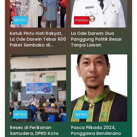
METRO
Politika
Ketuk Pintu Hati Rakyat,
La Ode Darwin: Dua
La Ode Darwin Tebar 600
Panggung Politik Besar
Paket Sembako di
Tanpa Lawan
Momentum Ramadan
METRO
METRO
Reses di Perikanan
Pasca Pilkada 2024,
Samudera, DPRD Kota
Ponggawa Benderano