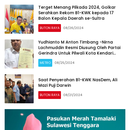
Terget Menang Pilkada 2024, Golkar
Serahkan Rekom B1-KWK kepada 17
Balon Kepala Daerah se-Sultra
BUTON RAYA
08/26/2024
Yudhianto M Anton Timbang -Nirna
Lachmuddin Resmi Diusung Oleh Partai
Gerindra Untuk Pilwali Kota Kendari
Periode 2025-2030
METRO
08/25/2024
Saat Penyerahan B1-KWK NasDem, Ali
Mazi Puji Darwin
BUTON RAYA
08/21/2024