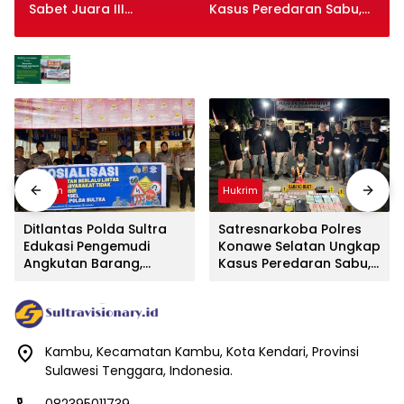
Sabet Juara III
Kasus Peredaran Sabu,
Bulutangkis Kapolri Cup
Satu Terduga Pengedar
2026
Diamankan
Hukrim
Hukrim
Ditlantas Polda Sultra
Satresnarkoba Polres
Edukasi Pengemudi
Konawe Selatan Ungkap
Angkutan Barang,
Kasus Peredaran Sabu,
Tekankan Kelaikan
Satu Terduga Pengedar
Kendaraan Demi
Diamankan
Keselamatan Berlalu
Lintas
Kambu, Kecamatan Kambu, Kota Kendari, Provinsi
Sulawesi Tenggara, Indonesia.
082395011739