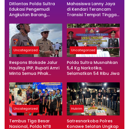
Ditlantas Polda Sultra
Mahasiswa Lanny Jaya
Edukasi Pengemudi
di Kendari Terancam
Angkutan Barang,
Transisi Tempat Tinggal
Tekankan Kelaikan
Usai Masa Kontrakan
Kendaraan Demi
Berakhir
Keselamatan Berlalu
Lintas
Uncategorized
Uncategorized
Respons Blokade Jalur
Polda Sultra Musnahkan
Hauling IPIP, Bupati Amri
5,4 Kg Narkotika,
Minta Semua Pihak
Selamatkan 54 Ribu Jiwa
Kedepankan Dialog dan
Kepastian Hukum
Uncategorized
Hukrim
Tembus Tiga Besar
Satresnarkoba Polres
Nasional, Polda NTB
Konawe Selatan Ungkap