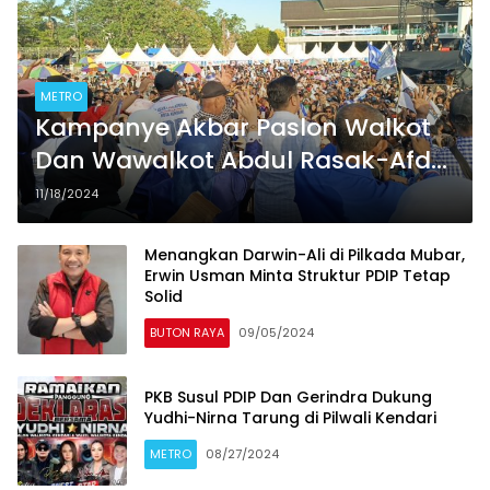
METRO
Kampanye Akbar Paslon Walkot
Dan Wawalkot Abdul Rasak-Afdal
Dihadiri Ribuan Simpatisan Dan
11/18/2024
Pendukung
Menangkan Darwin-Ali di Pilkada Mubar,
Erwin Usman Minta Struktur PDIP Tetap
Solid
BUTON RAYA
09/05/2024
PKB Susul PDIP Dan Gerindra Dukung
Yudhi-Nirna Tarung di Pilwali Kendari
METRO
08/27/2024