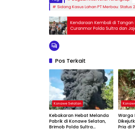
Sidang Kasus Lahan PT Merbau: Status 
Kendaraan Kembali di Tangan 
Curanmor Polda Sultra dan Jaj
Pos Terkait
Konawe Selatan
Konawe
Kebakaran Hebat Melanda
Warga 
Pabrik di Konawe Selatan,
Dikeju
Brimob Polda Sultra
Pria di 
Terjunkan Dua Water Canon