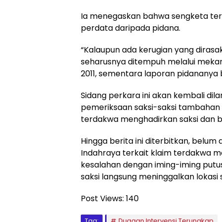
Ia menegaskan bahwa sengketa terseb
perdata daripada pidana.
“Kalaupun ada kerugian yang dirasa
seharusnya ditempuh melalui mekani
2011, sementara laporan pidananya 
Sidang perkara ini akan kembali di
pemeriksaan saksi-saksi tambahan
terdakwa menghadirkan saksi dan b
Hingga berita ini diterbitkan, belu
Indahraya terkait klaim terdakwa 
kesalahan dengan iming-iming putus
saksi langsung meninggalkan lokasi
Post Views:
140
Tag:
Dugaan Intervensi Terungkap