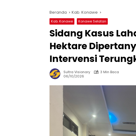
Beranda
Kab. Konawe
Kab. Konawe
Konawe Selatan
Sidang Kasus Laha
Hektare Dipertan
Intervensi Terun
Sultra Visionary
3 Min Baca
06/10/2026