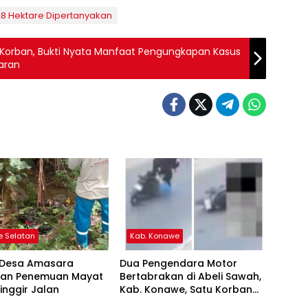
28 Hektare Dipertanyakan
Korban, Bukti Nyata Manfaat Pengungkapan Kasus
aran
 Selatan
Kab. Konawe
Desa Amasara
Dua Pengendara Motor
tkan Penemuan Mayat
Bertabrakan di Abeli Sawah,
Pinggir Jalan
Kab. Konawe, Satu Korban
Dilaporkan Kritis.