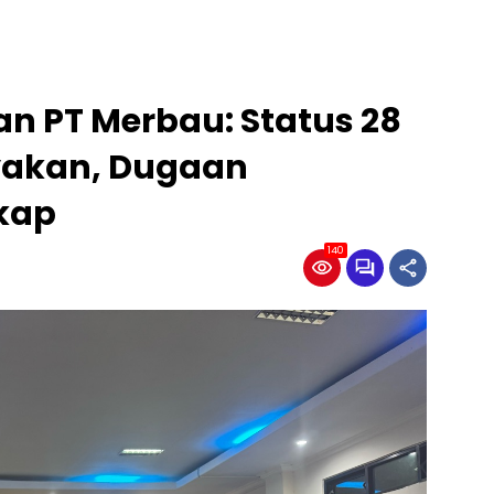
n PT Merbau: Status 28
yakan, Dugaan
gkap
140