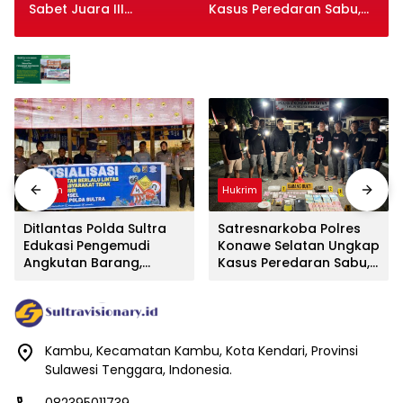
Sabet Juara III
Kasus Peredaran Sabu,
Bulutangkis Kapolri Cup
Satu Terduga Pengedar
2026
Diamankan
Hukrim
Hukrim
Ditlantas Polda Sultra
Satresnarkoba Polres
Edukasi Pengemudi
Konawe Selatan Ungkap
Angkutan Barang,
Kasus Peredaran Sabu,
Tekankan Kelaikan
Satu Terduga Pengedar
Kendaraan Demi
Diamankan
Keselamatan Berlalu
Lintas
Kambu, Kecamatan Kambu, Kota Kendari, Provinsi
Sulawesi Tenggara, Indonesia.
082395011739