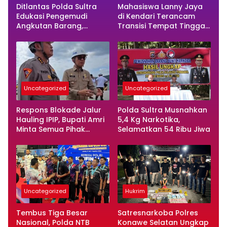
Ditlantas Polda Sultra
Mahasiswa Lanny Jaya
Edukasi Pengemudi
di Kendari Terancam
Angkutan Barang,
Transisi Tempat Tinggal
Tekankan Kelaikan
Usai Masa Kontrakan
Kendaraan Demi
Berakhir
Keselamatan Berlalu
Lintas
Uncategorized
Uncategorized
Respons Blokade Jalur
Polda Sultra Musnahkan
Hauling IPIP, Bupati Amri
5,4 Kg Narkotika,
Minta Semua Pihak
Selamatkan 54 Ribu Jiwa
Kedepankan Dialog dan
Kepastian Hukum
Uncategorized
Hukrim
Tembus Tiga Besar
Satresnarkoba Polres
Nasional, Polda NTB
Konawe Selatan Ungkap