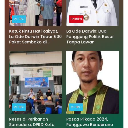
METRO
Politika
Ketuk Pintu Hati Rakyat,
La Ode Darwin: Dua
La Ode Darwin Tebar 600
Panggung Politik Besar
Paket Sembako di
Tanpa Lawan
Momentum Ramadan
METRO
METRO
Reses di Perikanan
Pasca Pilkada 2024,
Samudera, DPRD Kota
Ponggawa Benderano