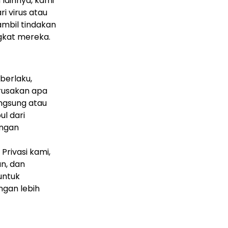
lainnya, kami
i virus atau
mbil tindakan
gkat mereka.
berlaku,
erusakan apa
angsung atau
ul dari
engan
Privasi kami,
n, dan
untuk
ngan lebih