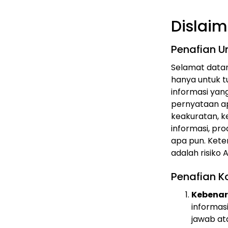
Dislaim
Penafian 
Selamat datang
hanya untuk t
informasi yan
pernyataan ap
keakuratan, ke
informasi, pro
apa pun. Ket
adalah risiko A
Penafian K
Kebenar
informasi
jawab at