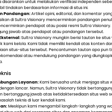
disarankan untuk melakukan verifikasi independen seb
 tindakan berdasarkan informasi di situs ini.
an Pandangan:
Artikel opini, editorial, dan komentar yan
asikan di Sultra Visionary mencerminkan pandangan penuli
encerminkan pendapat atau posisi resmi Sultra Visionary.
ung jawab atas pendapat atau pandangan tersebut.
ksternal:
Sultra Visionary mungkin berisi tautan ke situ
k kami kelola. Kami tidak memiliki kendali atas konten da
iaan situs-situs tersebut. Pencantuman tautan apa pun ti
rekomendasi atau mendukung pandangan yang diungkapk
a.
eknis
bungan Layanan:
Kami berusaha untuk menjaga situs 
 dengan lancar. Namun, Sultra Visionary tidak bertanggu
an bertanggung jawab atas ketidaktersediaan situs web
salah teknis di luar kendali kami.
an:
Meskipun kami mengambil langkah-langkah yang wa