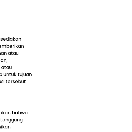
disediakan
memberikan
nan atau
pan,
 atau
eb untuk tujuan
si tersebut
tikan bahwa
ertanggung
ikan.