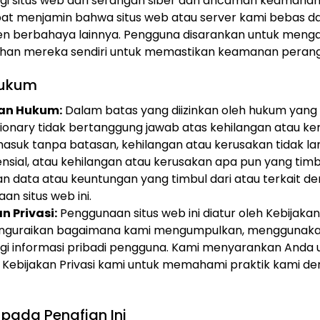
gi situs web dari serangan siber dan ancaman keamanan 
pat menjamin bahwa situs web atau server kami bebas dar
 berbahaya lainnya. Pengguna disarankan untuk menga
an mereka sendiri untuk memastikan keamanan peran
Hukum
an Hukum:
Dalam batas yang diizinkan oleh hukum yang 
isionary tidak bertanggung jawab atas kehilangan atau k
masuk tanpa batasan, kehilangan atau kerusakan tidak l
nsial, atau kehilangan atau kerusakan apa pun yang timb
an data atau keuntungan yang timbul dari atau terkait d
n situs web ini.
n Privasi:
Penggunaan situs web ini diatur oleh Kebijakan 
nguraikan bagaimana kami mengumpulkan, menggunaka
gi informasi pribadi pengguna. Kami menyarankan Anda 
 Kebijakan Privasi kami untuk memahami praktik kami de
pada Penafian Ini