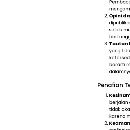
Pembaca 
mengambil
Opini d
dipublik
selalu m
bertangg
Tautan E
yang tida
ketersed
berarti 
dalamny
Penafian T
Kesinam
berjalan
tidak ak
karena ma
Keaman