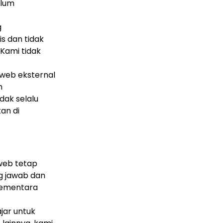
elum
g
s dan tidak
 Kami tidak
s web eksternal
n
dak selalu
an di
web tetap
ng jawab dan
 sementara
jar untuk