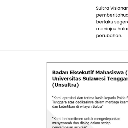
Sultra Vision
pemberitahuan
berlaku seger
meninjau hal
perubahan.