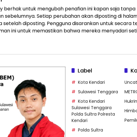
ary berhak untuk mengubah penafian ini kapan saja tanpa
 sebelumnya. Setiap perubahan akan diposting di halam
a setelah diposting. Pengguna disarankan untuk secara t
aman ini untuk memastikan bahwa mereka menyadari set
Label
Ka
Kota Kendari
Uncat
Sulawesi Tenggara
METR
Kota Kendari
Hukri
Sulawesi Tenggara
Himb
Polda Sultra Polresta
Pemil
Kendari
Polda Sultra