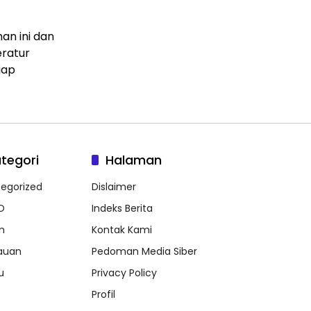
an ini dan
eratur
iap
tegori
Halaman
egorized
Dislaimer
O
Indeks Berita
m
Kontak Kami
auan
Pedoman Media Siber
u
Privacy Policy
Profil