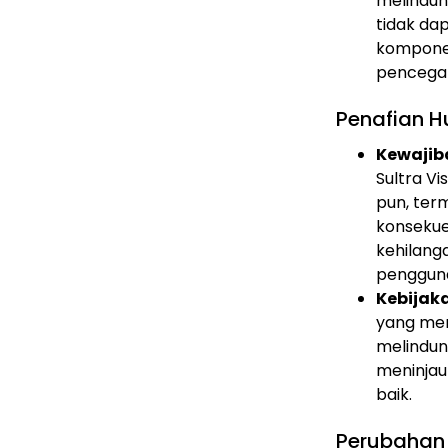
melindun
tidak da
komponen
pencegah
Penafian 
Kewajib
Sultra V
pun, ter
konsekue
kehilang
penggunaa
Kebijaka
yang me
melindun
meninjau
baik.
Perubahan 