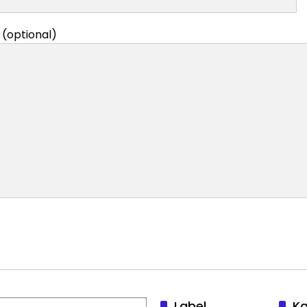
(optional)
Label
Ka