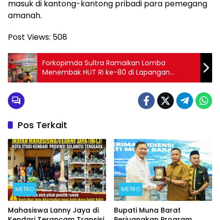
masuk di kantong-kantong pribadi para pemegang
amanah.
Post Views:
508
Forkopimda Sultra Ramaikan Lomba
Menembak HUT RI ke-80 di Lapangan
Tembak Ade Yahya Satbrimob
Pos Terkait
METRO
METRO
Mahasiswa Lanny Jaya di
Bupati Muna Barat
Kendari Terancam Transisi
Perjuangkan Program