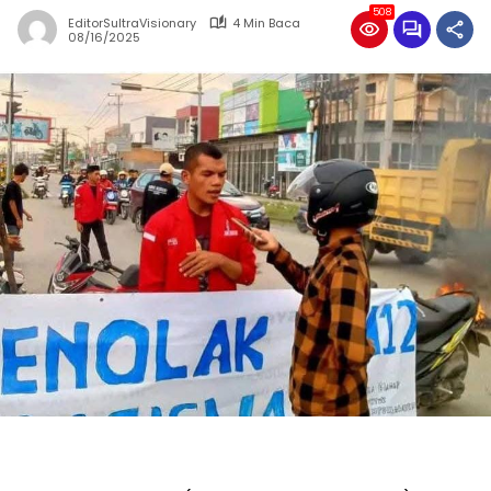
508
EditorSultraVisionary
4 Min Baca
08/16/2025