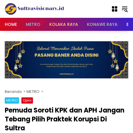
Langsung
ke
konten
HOME
METRO
KOLAKA RAYA
KONAWE RAYA
BU
Beranda
METRO
METRO
Opini
Pemuda Soroti KPK dan APH Jangan
Tebang Pilih Praktek Korupsi Di
Sultra