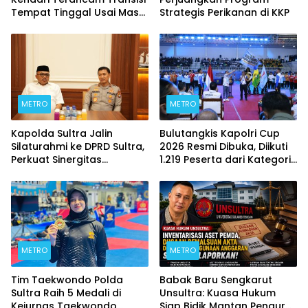
Tempat Tinggal Usai Masa
Strategis Perikanan di KKP
Kontrakan Berakhir
METRO
METRO
Kapolda Sultra Jalin
Bulutangkis Kapolri Cup
Silaturahmi ke DPRD Sultra,
2026 Resmi Dibuka, Diikuti
Perkuat Sinergitas
1.219 Peserta dari Kategori
Forkopimda untuk
Umum, Polri, dan Difabel
Kemajuan Daerah
METRO
METRO
Tim Taekwondo Polda
Babak Baru Sengkarut
Sultra Raih 5 Medali di
Unsultra: Kuasa Hukum
Kejurnas Taekwondo
Siap Bidik Mantan Pengurus