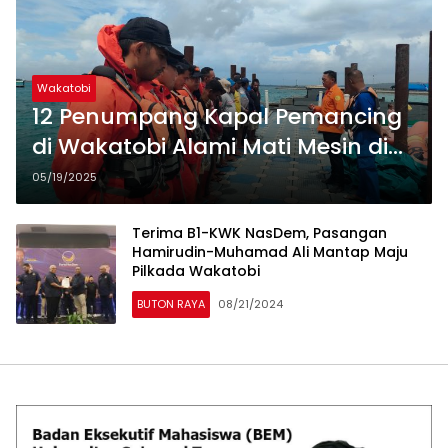
Wakatobi
12 Penumpang Kapal Pemancing
di Wakatobi Alami Mati Mesin di
Perairan Kaledupa
05/19/2025
Terima B1-KWK NasDem, Pasangan
Hamirudin-Muhamad Ali Mantap Maju
Pilkada Wakatobi
BUTON RAYA
08/21/2024