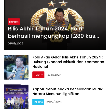
Hukrim
Rilis Akhir Tahun 2024, Polri
berhasil mengungkap 1.280 kasus
korupsi
01/01/2025
Polri Akan Gelar Rilis Akhir Tahun 2024 :
Dukung Ekonomi Inklusif dan Keamanan
Nasional
Hukrim
12/31/2024
Kapolri Sebut Angka Kecelakaan Mudik
Nataru Menurun Signifikan
METRO
12/27/2024