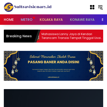
Langsung
ke
konten
HOME
METRO
KOLAKA RAYA
KONAWE RAYA
BU
Mahasiswa Lanny Jaya di Kendari
Breaking News
 Tekankan
Terancam Transisi Tempat Tinggal Usai
selamatan
Masa Kontrakan Berakhir