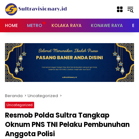
Langsung
ke
konten
HOME
METRO
KOLAKA RAYA
KONAWE RAYA
BU
Beranda
Uncategorized
Uncategorized
Resmob Polda Sultra Tangkap
Oknum PNS TNI Pelaku Pembunuhan
Anggota Polisi