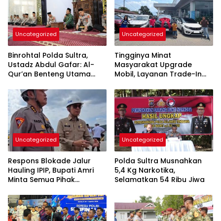
Uncategorized
Uncategorized
Binrohtal Polda Sultra,
Tingginya Minat
Ustadz Abdul Gafar: Al-
Masyarakat Upgrade
Qur’an Benteng Utama
Mobil, Layanan Trade-In
Cegah Judi, Miras, dan
Toyota Kebanjiran
Penyimpangan Sosial
Permintaan
Uncategorized
Uncategorized
Respons Blokade Jalur
Polda Sultra Musnahkan
Hauling IPIP, Bupati Amri
5,4 Kg Narkotika,
Minta Semua Pihak
Selamatkan 54 Ribu Jiwa
Kedepankan Dialog dan
Kepastian Hukum