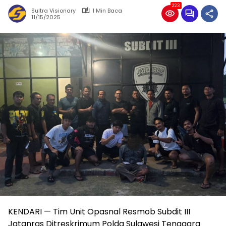
223
Sultra Visionary
1 Min Baca
11/15/2025
KENDARI — Tim Unit Opasnal Resmob Subdit III
Jatanras Ditreskrimum Polda Sulawesi Tenggara