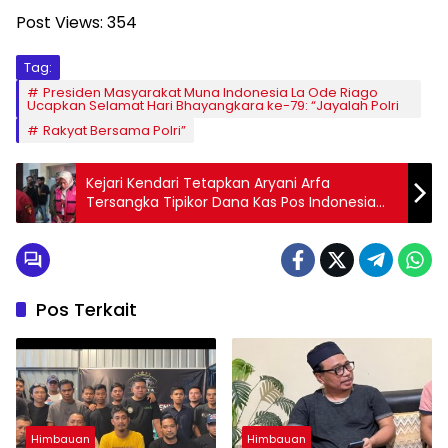
Post Views:
354
Tag:
Presiden Masyarakat Muna Indonesia La Ode Riago
Ucapkan Selamat Hari Bhayangkara ke-79: “Jayalah Polri
Rakyat Bersama Polri”
Kejari Kendari Tetapkan Aryani Arfa
Tersangka Tipikor Dana Kas Pos Indonesia
2021–2024
Pos Terkait
Himbauan
Himbauan