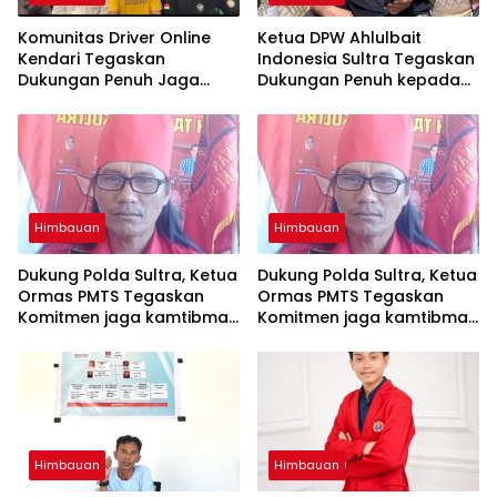
Komunitas Driver Online
Ketua DPW Ahlulbait
Kendari Tegaskan
Indonesia Sultra Tegaskan
Dukungan Penuh Jaga
Dukungan Penuh kepada
Kamtibmas dan
Polda Sultra Jaga
Keselamatan Berlalu Lintas
Kamtibmas
Himbauan
Himbauan
Dukung Polda Sultra, Ketua
Dukung Polda Sultra, Ketua
Ormas PMTS Tegaskan
Ormas PMTS Tegaskan
Komitmen jaga kamtibmas
Komitmen jaga kamtibmas
dan perangi Narkoba
dan perangi Narkoba
Himbauan
Himbauan