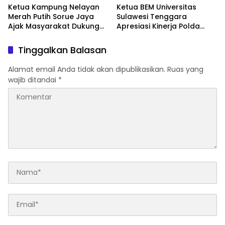
Ketua Kampung Nelayan
Ketua BEM Universitas
Merah Putih Sorue Jaya
Sulawesi Tenggara
Ajak Masyarakat Dukung
Apresiasi Kinerja Polda
Program Pemerintah dan
Sultra, Siap Bersinergi Jaga
Jaga Kelestarian Laut
Harkamtibmas
Tinggalkan Balasan
Alamat email Anda tidak akan dipublikasikan.
Ruas yang
wajib ditandai
*