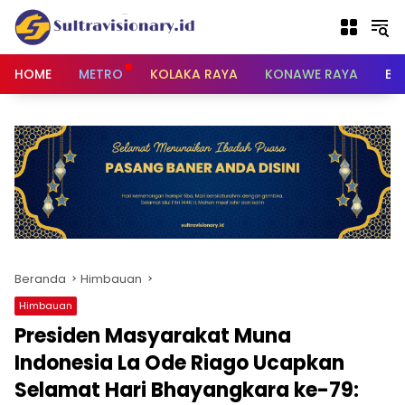
Langsung
ke
konten
HOME
METRO
KOLAKA RAYA
KONAWE RAYA
BU
Beranda
Himbauan
Himbauan
Presiden Masyarakat Muna
Indonesia La Ode Riago Ucapkan
Selamat Hari Bhayangkara ke-79: