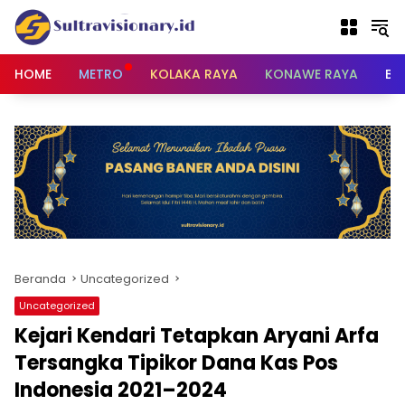
Langsung
ke
konten
HOME
METRO
KOLAKA RAYA
KONAWE RAYA
BU
Beranda
Uncategorized
Uncategorized
Kejari Kendari Tetapkan Aryani Arfa
Tersangka Tipikor Dana Kas Pos
Indonesia 2021–2024