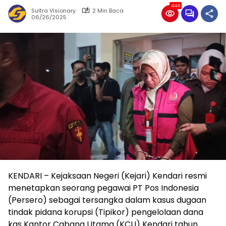
444
Sultra Visionary
2 Min Baca
06/26/2025
KENDARI – Kejaksaan Negeri (Kejari) Kendari resmi
menetapkan seorang pegawai PT Pos Indonesia
(Persero) sebagai tersangka dalam kasus dugaan
tindak pidana korupsi (Tipikor) pengelolaan dana
kas Kantor Cabang Utama (KCU) Kendari tahun