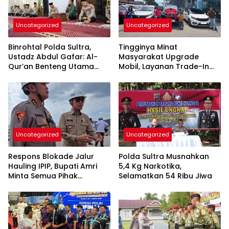
Uncategorized
Uncategorized
Binrohtal Polda Sultra,
Tingginya Minat
Ustadz Abdul Gafar: Al-
Masyarakat Upgrade
Qur’an Benteng Utama
Mobil, Layanan Trade-In
Cegah Judi, Miras, dan
Toyota Kebanjiran
Penyimpangan Sosial
Permintaan
Uncategorized
Uncategorized
Respons Blokade Jalur
Polda Sultra Musnahkan
Hauling IPIP, Bupati Amri
5,4 Kg Narkotika,
Minta Semua Pihak
Selamatkan 54 Ribu Jiwa
Kedepankan Dialog dan
Kepastian Hukum