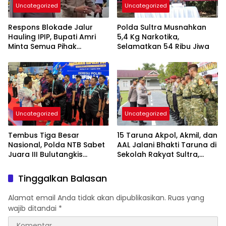
Uncategorized
Uncategorized
Respons Blokade Jalur
Polda Sultra Musnahkan
Hauling IPIP, Bupati Amri
5,4 Kg Narkotika,
Minta Semua Pihak
Selamatkan 54 Ribu Jiwa
Kedepankan Dialog dan
Kepastian Hukum
Uncategorized
Uncategorized
Tembus Tiga Besar
15 Taruna Akpol, Akmil, dan
Nasional, Polda NTB Sabet
AAL Jalani Bhakti Taruna di
Juara III Bulutangkis
Sekolah Rakyat Sultra,
Kapolri Cup 2026
Tanamkan Disiplin dan
Nasionalisme
Tinggalkan Balasan
Alamat email Anda tidak akan dipublikasikan.
Ruas yang
wajib ditandai
*