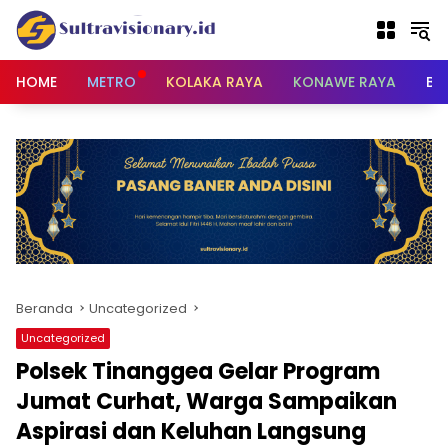
Langsung
ke
konten
HOME
METRO
KOLAKA RAYA
KONAWE RAYA
BU
Beranda
Uncategorized
Uncategorized
Polsek Tinanggea Gelar Program
Jumat Curhat, Warga Sampaikan
Aspirasi dan Keluhan Langsung