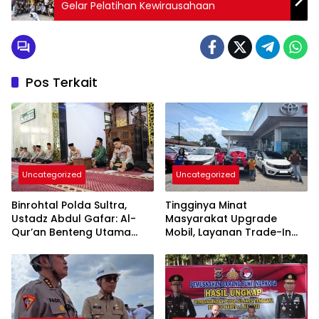
Gelar Pelatihan Kewirausahaan
Pos Terkait
Uncategorized
Uncategorized
Binrohtal Polda Sultra,
Tingginya Minat
Ustadz Abdul Gafar: Al-
Masyarakat Upgrade
Qur’an Benteng Utama
Mobil, Layanan Trade-In
Cegah Judi, Miras, dan
Toyota Kebanjiran
Penyimpangan Sosial
Permintaan