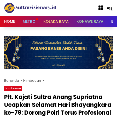
Langsung
ke
konten
HOME
METRO
KOLAKA RAYA
KONAWE RAYA
BU
Beranda
Himbauan
Himbauan
Plt. Kajati Sultra Anang Supriatna
Ucapkan Selamat Hari Bhayangkara
ke-79: Dorong Polri Terus Profesional