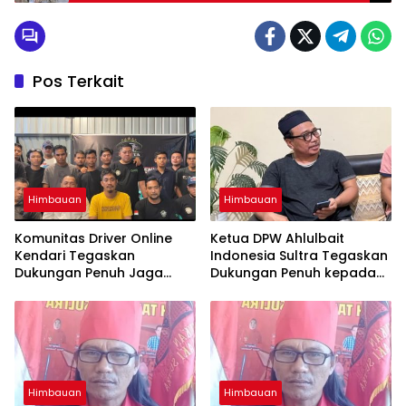
Kinerja Polri
Pos Terkait
Himbauan
Himbauan
Komunitas Driver Online
Ketua DPW Ahlulbait
Kendari Tegaskan
Indonesia Sultra Tegaskan
Dukungan Penuh Jaga
Dukungan Penuh kepada
Kamtibmas dan
Polda Sultra Jaga
Keselamatan Berlalu Lintas
Kamtibmas
Himbauan
Himbauan