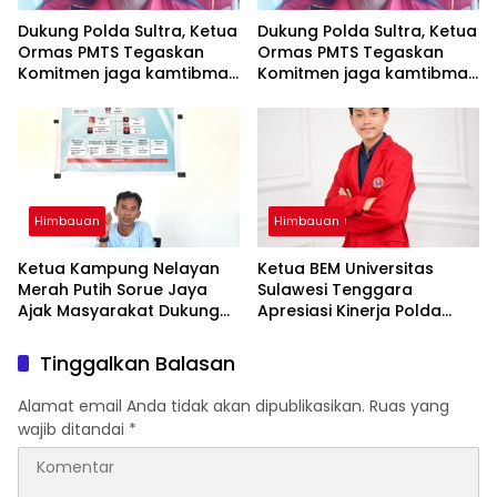
Dukung Polda Sultra, Ketua
Dukung Polda Sultra, Ketua
Ormas PMTS Tegaskan
Ormas PMTS Tegaskan
Komitmen jaga kamtibmas
Komitmen jaga kamtibmas
dan perangi Narkoba
dan perangi Narkoba
Himbauan
Himbauan
Ketua Kampung Nelayan
Ketua BEM Universitas
Merah Putih Sorue Jaya
Sulawesi Tenggara
Ajak Masyarakat Dukung
Apresiasi Kinerja Polda
Program Pemerintah dan
Sultra, Siap Bersinergi Jaga
Jaga Kelestarian Laut
Harkamtibmas
Tinggalkan Balasan
Alamat email Anda tidak akan dipublikasikan.
Ruas yang
wajib ditandai
*