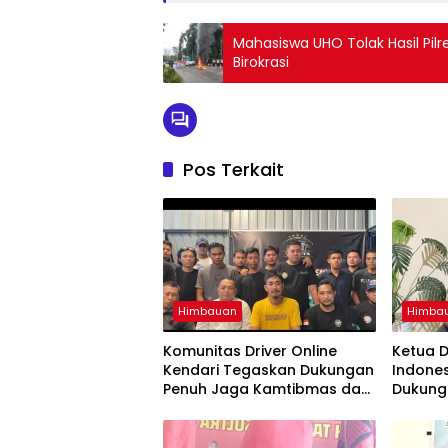
Mahasiswa UHO Tolak Hasil Pil
Birokrasi
Pos Terkait
Himbauan
Himba
Komunitas Driver Online
Ketua D
Kendari Tegaskan Dukungan
Indones
Penuh Jaga Kamtibmas dan
Dukung
Keselamatan Berlalu Lintas
Polda S
Kamti