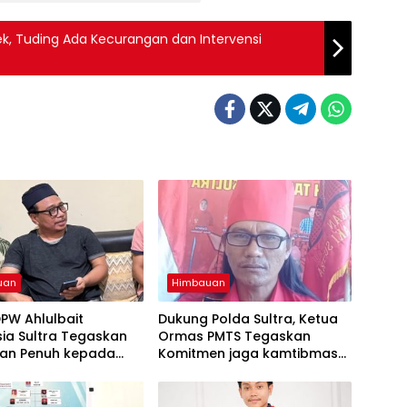
rek, Tuding Ada Kecurangan dan Intervensi
uan
Himbauan
PW Ahlulbait
Dukung Polda Sultra, Ketua
ia Sultra Tegaskan
Ormas PMTS Tegaskan
an Penuh kepada
Komitmen jaga kamtibmas
ultra Jaga
dan perangi Narkoba
bmas