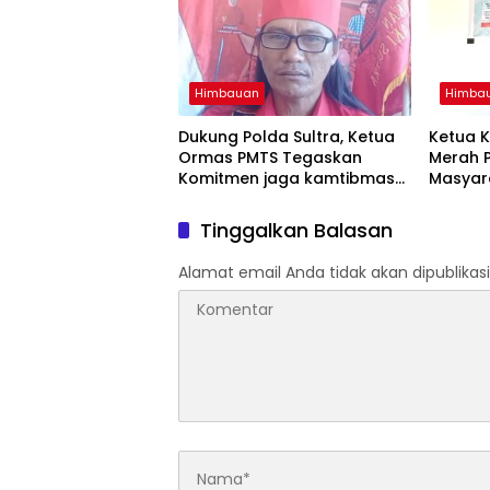
Himbauan
Himba
Dukung Polda Sultra, Ketua
Ketua 
Ormas PMTS Tegaskan
Merah P
Komitmen jaga kamtibmas
Masyar
dan perangi Narkoba
Progra
Jaga Ke
Tinggalkan Balasan
Alamat email Anda tidak akan dipublikasi