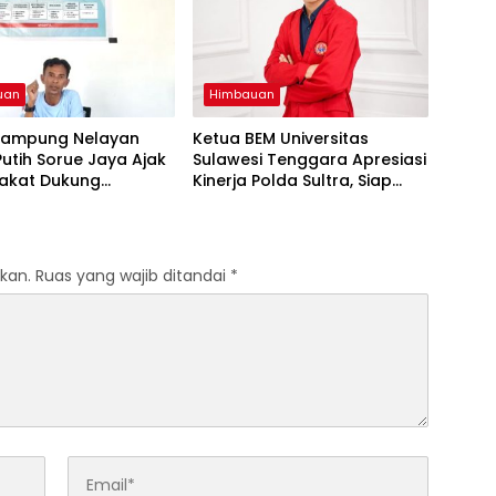
uan
Himbauan
Kampung Nelayan
Ketua BEM Universitas
utih Sorue Jaya Ajak
Sulawesi Tenggara Apresiasi
akat Dukung
Kinerja Polda Sultra, Siap
m Pemerintah dan
Bersinergi Jaga
lestarian Laut
Harkamtibmas
kan.
Ruas yang wajib ditandai
*