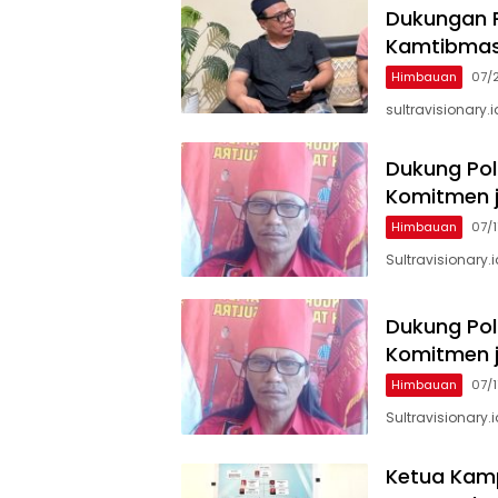
Dukungan P
Kamtibma
Himbauan
07/
sultravisionary
Dukung Pol
Komitmen 
Himbauan
07/
‎Sultravisionar
Dukung Pol
Komitmen 
Himbauan
07/
Sultravisionary
Ketua Kamp