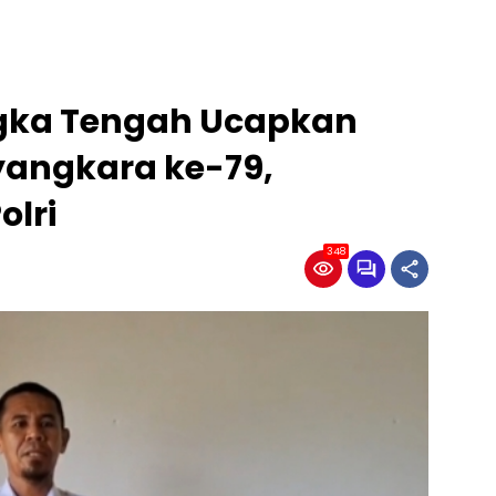
ka Tengah Ucapkan
yangkara ke-79,
olri
348