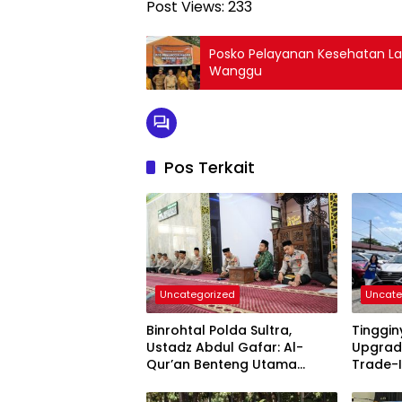
Post Views:
233
Posko Pelayanan Kesehatan Lay
Wanggu
Pos Terkait
Uncategorized
Uncate
Binrohtal Polda Sultra,
Tinggi
Ustadz Abdul Gafar: Al-
Upgrad
Qur’an Benteng Utama
Trade-I
Cegah Judi, Miras, dan
Permin
Penyimpangan Sosial