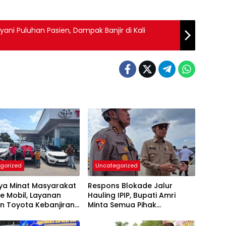
ani Puluhan Pasien, Dampak Banjir di Kali
gorized
Uncategorized
nya Minat Masyarakat
Respons Blokade Jalur
e Mobil, Layanan
Hauling IPIP, Bupati Amri
n Toyota Kebanjiran
Minta Semua Pihak
taan
Kedepankan Dialog dan
Kepastian Hukum