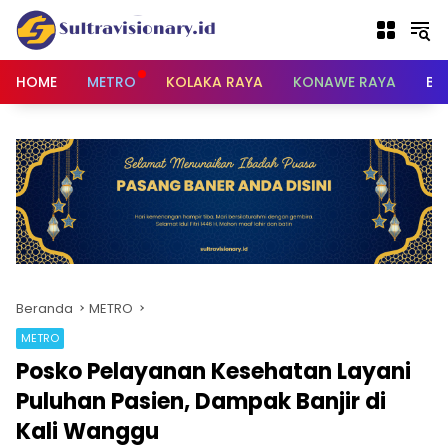
Langsung
ke
konten
HOME
METRO
KOLAKA RAYA
KONAWE RAYA
BU
Beranda
METRO
METRO
Posko Pelayanan Kesehatan Layani
Puluhan Pasien, Dampak Banjir di
Kali Wanggu