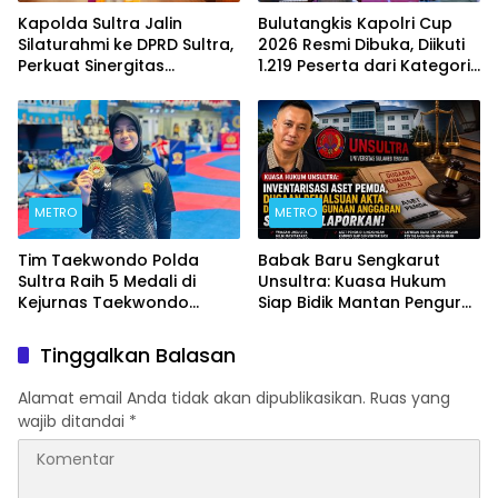
Kapolda Sultra Jalin
Bulutangkis Kapolri Cup
Silaturahmi ke DPRD Sultra,
2026 Resmi Dibuka, Diikuti
Perkuat Sinergitas
1.219 Peserta dari Kategori
Forkopimda untuk
Umum, Polri, dan Difabel
Kemajuan Daerah
METRO
METRO
Tim Taekwondo Polda
Babak Baru Sengkarut
Sultra Raih 5 Medali di
Unsultra: Kuasa Hukum
Kejurnas Taekwondo
Siap Bidik Mantan Pengurus
Kapolri Cup Ke-7 2026
Atas Dugaan Korupsi dan
Pemalsuan Akta
Tinggalkan Balasan
Alamat email Anda tidak akan dipublikasikan.
Ruas yang
wajib ditandai
*