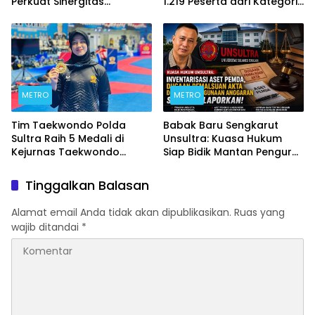
Perkuat Sinergitas
1.219 Peserta dari Kategori
Forkopimda untuk
Umum, Polri, dan Difabel
Kemajuan Daerah
METRO
METRO
Tim Taekwondo Polda
Babak Baru Sengkarut
Sultra Raih 5 Medali di
Unsultra: Kuasa Hukum
Kejurnas Taekwondo
Siap Bidik Mantan Pengurus
Kapolri Cup Ke-7 2026
Atas Dugaan Korupsi dan
Pemalsuan Akta
Tinggalkan Balasan
Alamat email Anda tidak akan dipublikasikan.
Ruas yang
wajib ditandai
*