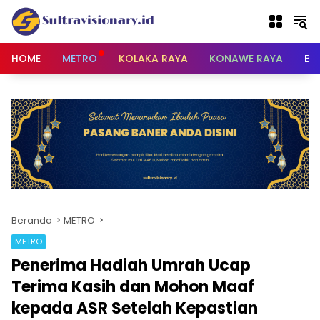
Langsung
ke
konten
HOME
METRO
KOLAKA RAYA
KONAWE RAYA
BU
Beranda
METRO
METRO
Penerima Hadiah Umrah Ucap
Terima Kasih dan Mohon Maaf
kepada ASR Setelah Kepastian