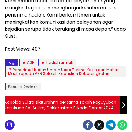
Kami mohon maaf atas ketidaknyamanan yang
mungkin terjadi dan menghargai kesabaran para
penerima hadiah. Kami berkomitmen untuk
meningkatkan komunikasi dan pelayanan agar
kejadian serupa tidak terulang di masa depan,” ucap
Gusti.
Post Views:
407
Tag:
ASR
hadiah umrah
Penerima Hadiah Umrah Ucap Terima Kasih dan Mohon
Maaf kepada ASR Setelah Kepastian Keberangkatan
Penulis: Redaksi
Kapolda Sultra silaturahmi bersama Tokoh Paguyuban
kesukuan Se-Sultra, Deklarasikan Pilkada Damai 2024