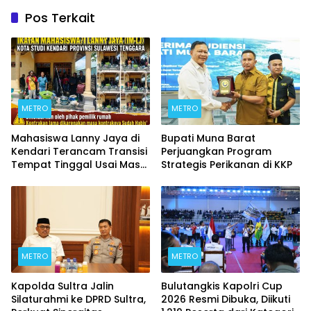
Pos Terkait
METRO
METRO
Mahasiswa Lanny Jaya di
Bupati Muna Barat
Kendari Terancam Transisi
Perjuangkan Program
Tempat Tinggal Usai Masa
Strategis Perikanan di KKP
Kontrakan Berakhir
METRO
METRO
Kapolda Sultra Jalin
Bulutangkis Kapolri Cup
Silaturahmi ke DPRD Sultra,
2026 Resmi Dibuka, Diikuti