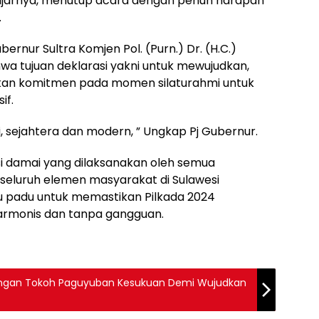
” ujarnya, menutup acara dengan penuh harapan
.
ernur Sultra Komjen Pol. (Purn.) Dr. (H.C.)
bahwa tujuan deklarasi yakni untuk mewujudkan,
hkan komitmen pada momen silaturahmi untuk
if.
ai, sejahtera dan modern, ” Ungkap Pj Gubernur.
 damai yang dilaksanakan oleh semua
 seluruh elemen masyarakat di Sulawesi
 padu untuk memastikan Pilkada 2024
armonis dan tanpa gangguan.
 dengan Tokoh Paguyuban Kesukuan Demi Wujudkan