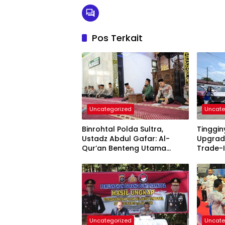
Pos Terkait
Uncategorized
Uncate
Binrohtal Polda Sultra,
Tinggi
Ustadz Abdul Gafar: Al-
Upgrad
Qur’an Benteng Utama
Trade-I
Cegah Judi, Miras, dan
Permin
Penyimpangan Sosial
Uncategorized
Uncate