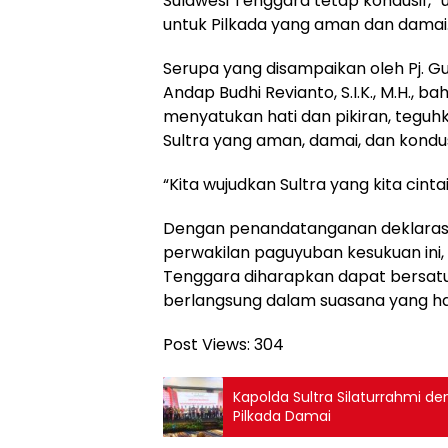
Sulawesi Tenggara tetap kondusif,
untuk Pilkada yang aman dan damai
Serupa yang disampaikan oleh Pj. Gub
Andap Budhi Revianto, S.I.K., M.H., 
menyatukan hati dan pikiran, tegu
Sultra yang aman, damai, dan kondus
“Kita wujudkan Sultra yang kita cint
Dengan penandatanganan deklarasi
perwakilan paguyuban kesukuan ini,
Tenggara diharapkan dapat bersatu
berlangsung dalam suasana yang h
Post Views:
304
Kapolda Sultra Silaturrahmi
Pilkada Damai