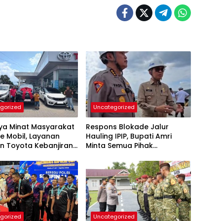
gorized
Uncategorized
nya Minat Masyarakat
Respons Blokade Jalur
e Mobil, Layanan
Hauling IPIP, Bupati Amri
n Toyota Kebanjiran
Minta Semua Pihak
taan
Kedepankan Dialog dan
Kepastian Hukum
gorized
Uncategorized