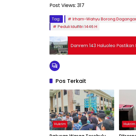
Post Views:
317
Tag:
Irham-Wahyu Borong Dagangan
Peduli Idulfitri 1446 H
Danrem 143 Haluoleo Pastikan
Pos Terkait
Hukrim
Hukrim