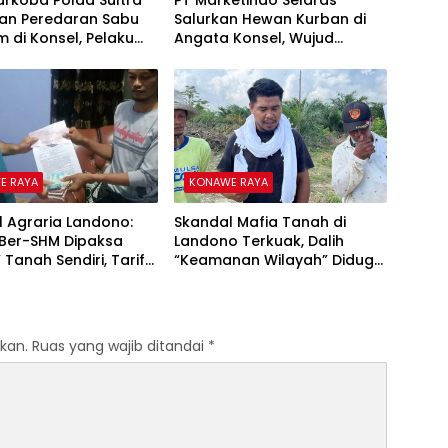
arkoba Polda Sultra
PT Marketindo Selaras
an Peredaran Sabu
Salurkan Hewan Kurban di
m di Konsel, Pelaku
Angata Konsel, Wujud
Diperintah
Kepedulian Sosial Iduladha
dana di Dalam Lapas
1447
E RAYA
KONAWE RAYA
l Agraria Landono:
Skandal Mafia Tanah di
Ber-SHM Dipaksa
Landono Terkuak, Dalih
 Tanah Sendiri, Tarif
“Keamanan Wilayah” Diduga
p17,5 Juta
Jadi Modus Pemerasan
Warga
kan.
Ruas yang wajib ditandai
*