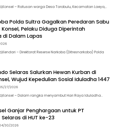
.id,Konsel – Ratusan warga Desa Torobulu, Kecamatan Laeya,…
oba Polda Sultra Gagalkan Peredaran Sabu
 Konsel, Pelaku Diduga Diperintah
 di Dalam Lapas
2026
id,Kendari – Direktorat Reserse Narkoba (Ditresnarkoba) Polda
ndo Selaras Salurkan Hewan Kurban di
sel, Wujud Kepedulian Sosial Iduladha 1447
05/27/2026
.id,Konsel – Dalam rangka menyambut Hari Raya Iduladha…
sel Ganjar Penghargaan untuk PT
 Selaras di HUT ke-23
04/30/2026