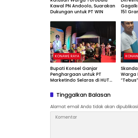
‎Ratusan Warga Torobulu
Ditresn
Kawal PN Andoolo, Suarakan
Gagalk
Dukungan untuk PT WIN
151 Gra
Diduga 
Narapi
KONAWE RAYA
KONAW
Bupati Konsel Ganjar
‎Skanda
Penghargaan untuk PT
Warga 
Marketindo Selaras di HUT
“Tebus”
ke-23
Capai R
Tinggalkan Balasan
Alamat email Anda tidak akan dipublikasi