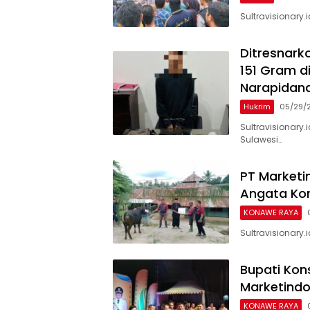
Sultravisionary
Ditresnark
151 Gram di
Narapidana
Hukrim
05/29/
Sultravisionary.
Sulawesi…
PT Marketi
Angata Kon
KONAWE RAYA
Sultravisionary
Bupati Kon
Marketindo
KONAWE RAYA