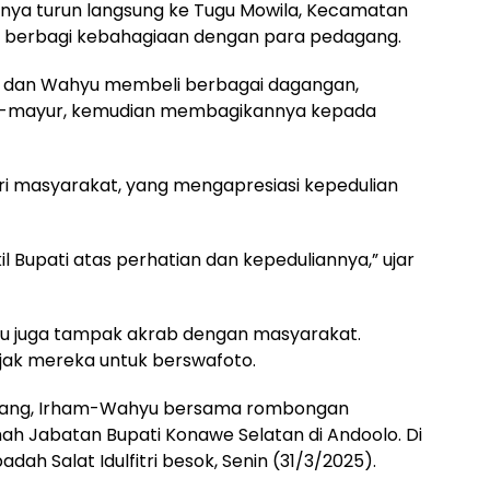
anya turun langsung ke Tugu Mowila, Kecamatan
a berbagi kebahagiaan dengan para pedagang.
 dan Wahyu membeli berbagai dagangan,
sayur-mayur, kemudian membagikannya kepada
ari masyarakat, yang mengapresiasi kepedulian
l Bupati atas perhatian dan kepeduliannya,” ujar
yu juga tampak akrab dengan masyarakat.
jak mereka untuk berswafoto.
gang, Irham-Wahyu bersama rombongan
ah Jabatan Bupati Konawe Selatan di Andoolo. Di
ah Salat Idulfitri besok, Senin (31/3/2025).