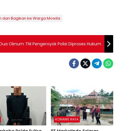
 dan Bagikan ke Warga Mowila
 Dua Oknum TNI Pengeroyok Polisi Diproses Hukum
KONAWE RAYA