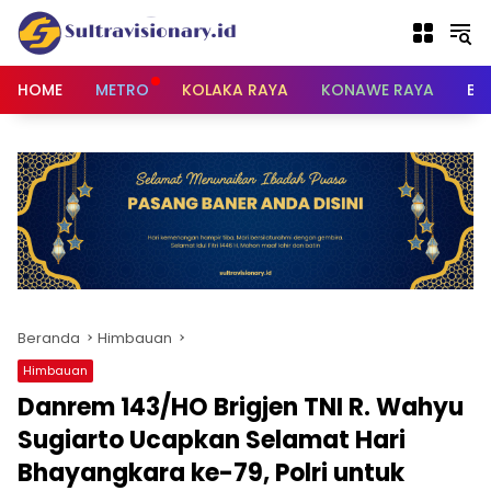
Langsung
ke
konten
HOME
METRO
KOLAKA RAYA
KONAWE RAYA
BU
Beranda
Himbauan
Himbauan
Danrem 143/HO Brigjen TNI R. Wahyu
Sugiarto Ucapkan Selamat Hari
Bhayangkara ke-79, Polri untuk