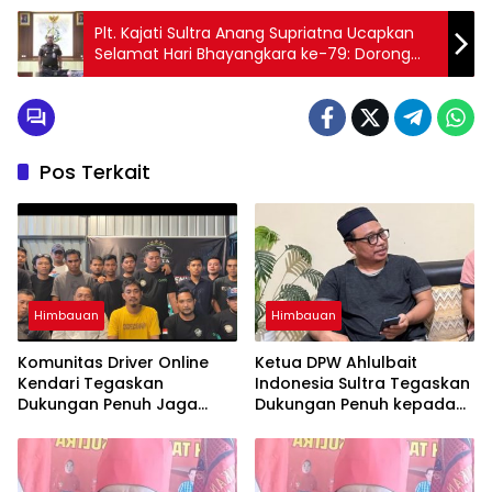
Plt. Kajati Sultra Anang Supriatna Ucapkan
Selamat Hari Bhayangkara ke-79: Dorong
Polri Terus Profesional dan Berkeadilan
Pos Terkait
Himbauan
Himbauan
Komunitas Driver Online
Ketua DPW Ahlulbait
Kendari Tegaskan
Indonesia Sultra Tegaskan
Dukungan Penuh Jaga
Dukungan Penuh kepada
Kamtibmas dan
Polda Sultra Jaga
Keselamatan Berlalu Lintas
Kamtibmas