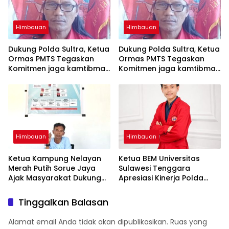
Himbauan
Himbauan
Dukung Polda Sultra, Ketua
Dukung Polda Sultra, Ketua
Ormas PMTS Tegaskan
Ormas PMTS Tegaskan
Komitmen jaga kamtibmas
Komitmen jaga kamtibmas
dan perangi Narkoba
dan perangi Narkoba
Himbauan
Himbauan
Ketua Kampung Nelayan
Ketua BEM Universitas
Merah Putih Sorue Jaya
Sulawesi Tenggara
Ajak Masyarakat Dukung
Apresiasi Kinerja Polda
Program Pemerintah dan
Sultra, Siap Bersinergi Jaga
Jaga Kelestarian Laut
Harkamtibmas
Tinggalkan Balasan
Alamat email Anda tidak akan dipublikasikan.
Ruas yang