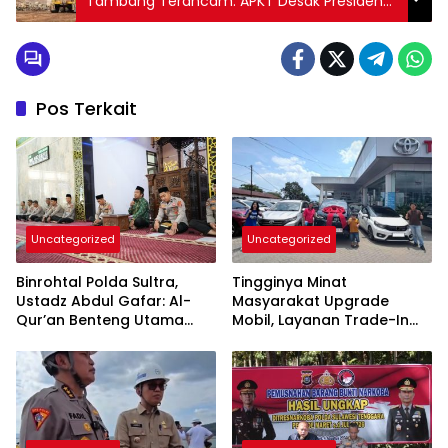
Tambang Terancam: APKT Desak Presiden
Copot Menteri ESDM Bahlil Lahadalia
Pos Terkait
Uncategorized
Uncategorized
Binrohtal Polda Sultra,
Tingginya Minat
Ustadz Abdul Gafar: Al-
Masyarakat Upgrade
Qur’an Benteng Utama
Mobil, Layanan Trade-In
Cegah Judi, Miras, dan
Toyota Kebanjiran
Penyimpangan Sosial
Permintaan