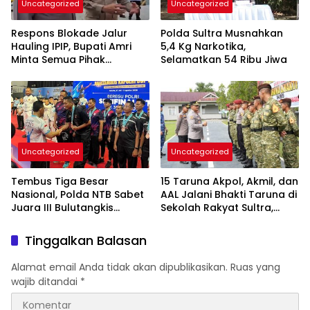
Uncategorized
Uncategorized
Respons Blokade Jalur
Polda Sultra Musnahkan
Hauling IPIP, Bupati Amri
5,4 Kg Narkotika,
Minta Semua Pihak
Selamatkan 54 Ribu Jiwa
Kedepankan Dialog dan
Kepastian Hukum
Uncategorized
Uncategorized
Tembus Tiga Besar
15 Taruna Akpol, Akmil, dan
Nasional, Polda NTB Sabet
AAL Jalani Bhakti Taruna di
Juara III Bulutangkis
Sekolah Rakyat Sultra,
Kapolri Cup 2026
Tanamkan Disiplin dan
Nasionalisme
Tinggalkan Balasan
Alamat email Anda tidak akan dipublikasikan.
Ruas yang
wajib ditandai
*