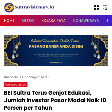
Langsung
ke
konten
HOME
METRO
KOLAKA RAYA
KONAWE RAYA
BU
Beranda
Uncategorized
Uncategorized
BEI Sultra Terus Genjot Edukasi,
Jumlah Investor Pasar Modal Naik 10
Persen per Tahun