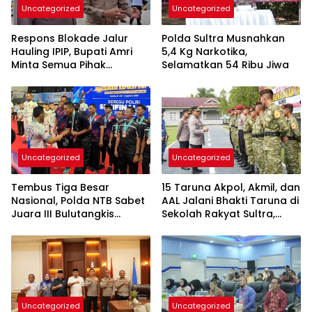
Uncategorized
Uncategorized
Respons Blokade Jalur
Polda Sultra Musnahkan
Hauling IPIP, Bupati Amri
5,4 Kg Narkotika,
Minta Semua Pihak
Selamatkan 54 Ribu Jiwa
Kedepankan Dialog dan
Kepastian Hukum
Uncategorized
Uncategorized
Tembus Tiga Besar
15 Taruna Akpol, Akmil, dan
Nasional, Polda NTB Sabet
AAL Jalani Bhakti Taruna di
Juara III Bulutangkis
Sekolah Rakyat Sultra,
Kapolri Cup 2026
Tanamkan Disiplin dan
Nasionalisme
Uncategorized
Uncategorized