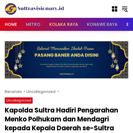
Langsung
ke
konten
HOME
METRO
KOLAKA RAYA
KONAWE RAYA
BU
Beranda
Uncategorized
Uncategorized
Kapolda Sultra Hadiri Pengarahan
Menko Polhukam dan Mendagri
kepada Kepala Daerah se-Sultra