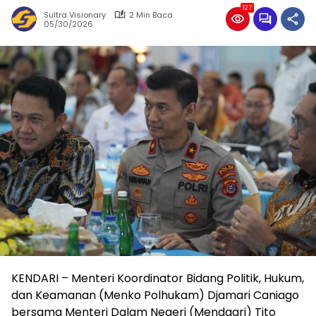
127
Sultra Visionary
2 Min Baca
05/30/2026
KENDARI – Menteri Koordinator Bidang Politik, Hukum,
dan Keamanan (Menko Polhukam) Djamari Caniago
bersama Menteri Dalam Negeri (Mendagri) Tito