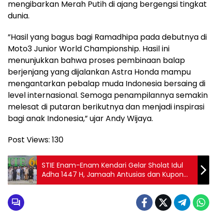
mengibarkan Merah Putih di ajang bergengsi tingkat
dunia.
”Hasil yang bagus bagi Ramadhipa pada debutnya di
Moto3 Junior World Championship. Hasil ini
menunjukkan bahwa proses pembinaan balap
berjenjang yang dijalankan Astra Honda mampu
mengantarkan pebalap muda Indonesia bersaing di
level internasional. Semoga penampilannya semakin
melesat di putaran berikutnya dan menjadi inspirasi
bagi anak Indonesia,” ujar Andy Wijaya.
Post Views:
130
STIE Enam-Enam Kendari Gelar Sholat Idul
Adha 1447 H, Jamaah Antusias dan Kupon
Kurban Dibagikan Tertib