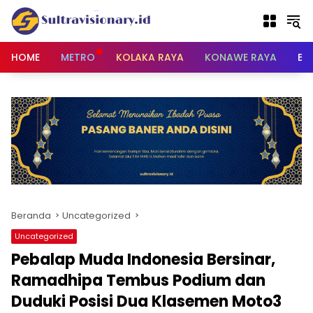
Langsung
ke
konten
HOME
METRO
KOLAKA RAYA
KONAWE RAYA
BU
Beranda
Uncategorized
Uncategorized
Pebalap Muda Indonesia Bersinar,
Ramadhipa Tembus Podium dan
Duduki Posisi Dua Klasemen Moto3