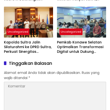
Kapolri Cup 2026
Tanamkan Disiplin dan
Nasionalisme
Uncategorized
Uncategorized
Kapolda Sultra Jalin
Pemkab Konawe Selatan
Silaturahmi ke DPRD Sultra,
Optimalkan Transformasi
Perkuat Sinergitas
Digital untuk Dukung
Forkopimda untuk
Program SETARA
Kemajuan Daerah
Tinggalkan Balasan
Alamat email Anda tidak akan dipublikasikan.
Ruas yang
wajib ditandai
*