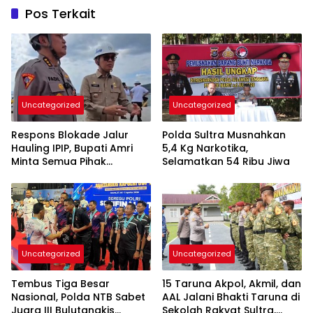
Pos Terkait
Uncategorized
Uncategorized
Respons Blokade Jalur
Polda Sultra Musnahkan
Hauling IPIP, Bupati Amri
5,4 Kg Narkotika,
Minta Semua Pihak
Selamatkan 54 Ribu Jiwa
Kedepankan Dialog dan
Kepastian Hukum
Uncategorized
Uncategorized
Tembus Tiga Besar
15 Taruna Akpol, Akmil, dan
Nasional, Polda NTB Sabet
AAL Jalani Bhakti Taruna di
Juara III Bulutangkis
Sekolah Rakyat Sultra,