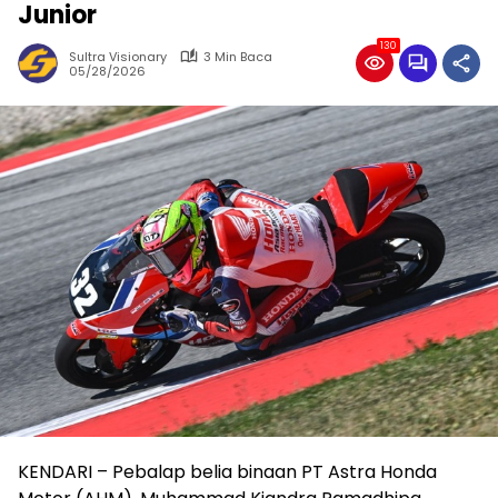
Junior
130
Sultra Visionary
3 Min Baca
05/28/2026
KENDARI – Pebalap belia binaan PT Astra Honda