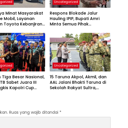
gorized
Uncategorized
nya Minat Masyarakat
Respons Blokade Jalur
e Mobil, Layanan
Hauling IPIP, Bupati Amri
n Toyota Kebanjiran
Minta Semua Pihak
taan
Kedepankan Dialog dan
Kepastian Hukum
gorized
Uncategorized
Tiga Besar Nasional,
15 Taruna Akpol, Akmil, dan
TB Sabet Juara III
AAL Jalani Bhakti Taruna di
gkis Kapolri Cup
Sekolah Rakyat Sultra,
Tanamkan Disiplin dan
Nasionalisme
kan.
Ruas yang wajib ditandai
*