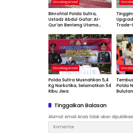
Uncategorized
Uncate
Binrohtal Polda Sultra,
Tinggi
Ustadz Abdul Gafar: Al-
Upgrad
Qur’an Benteng Utama
Trade-I
Cegah Judi, Miras, dan
Permin
Penyimpangan Sosial
Uncategorized
Uncate
Polda Sultra Musnahkan 5,4
Tembus 
Kg Narkotika, Selamatkan 54
Polda N
Ribu Jiwa
Bulutan
2026
Tinggalkan Balasan
Alamat email Anda tidak akan dipublikasi