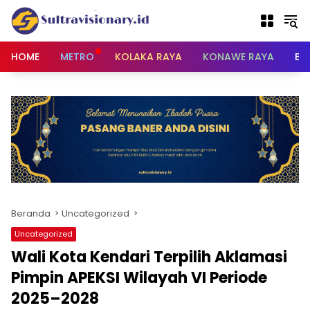
Langsung
ke
konten
HOME
METRO
KOLAKA RAYA
KONAWE RAYA
BU
Beranda
Uncategorized
Uncategorized
Wali Kota Kendari Terpilih Aklamasi
Pimpin APEKSI Wilayah VI Periode
2025–2028