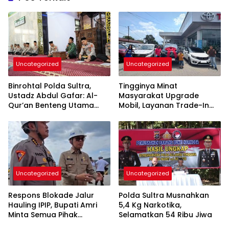
Uncategorized
Uncategorized
Binrohtal Polda Sultra,
Tingginya Minat
Ustadz Abdul Gafar: Al-
Masyarakat Upgrade
Qur’an Benteng Utama
Mobil, Layanan Trade-In
Cegah Judi, Miras, dan
Toyota Kebanjiran
Penyimpangan Sosial
Permintaan
Uncategorized
Uncategorized
Respons Blokade Jalur
Polda Sultra Musnahkan
Hauling IPIP, Bupati Amri
5,4 Kg Narkotika,
Minta Semua Pihak
Selamatkan 54 Ribu Jiwa
Kedepankan Dialog dan