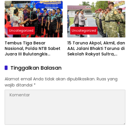
Kepastian Hukum
Uncategorized
Uncategorized
Tembus Tiga Besar
15 Taruna Akpol, Akmil, dan
Nasional, Polda NTB Sabet
AAL Jalani Bhakti Taruna di
Juara III Bulutangkis
Sekolah Rakyat Sultra,
Kapolri Cup 2026
Tanamkan Disiplin dan
Nasionalisme
Tinggalkan Balasan
Alamat email Anda tidak akan dipublikasikan.
Ruas yang
wajib ditandai
*