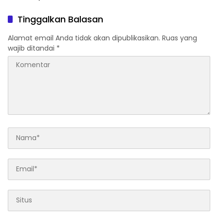
Toyota Kebanjiran
Kedepankan Dialog dan
Permintaan
Kepastian Hukum
Tinggalkan Balasan
Alamat email Anda tidak akan dipublikasikan.
Ruas yang
wajib ditandai
*