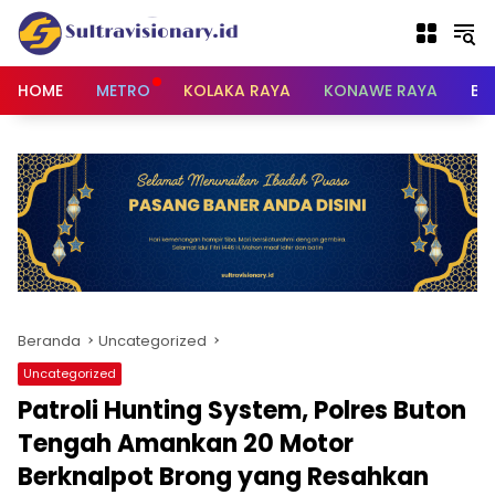
Langsung
ke
konten
HOME
METRO
KOLAKA RAYA
KONAWE RAYA
BU
Beranda
Uncategorized
Uncategorized
Patroli Hunting System, Polres Buton
Tengah Amankan 20 Motor
Berknalpot Brong yang Resahkan