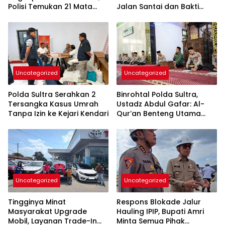
Polisi Temukan 21 Mata
Jalan Santai dan Bakti
Busur dan Dua Ketapel
Sosial di Bulukumba
Uncategorized
Uncategorized
Polda Sultra Serahkan 2
Binrohtal Polda Sultra,
Tersangka Kasus Umrah
Ustadz Abdul Gafar: Al-
Tanpa Izin ke Kejari Kendari
Qur’an Benteng Utama
Cegah Judi, Miras, dan
Penyimpangan Sosial
Uncategorized
Uncategorized
Tingginya Minat
Respons Blokade Jalur
Masyarakat Upgrade
Hauling IPIP, Bupati Amri
Mobil, Layanan Trade-In
Minta Semua Pihak