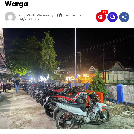
Warga
401
EditorSultraVisionary
1 Min Baca
04/25/2025