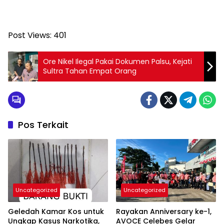
Post Views:
401
Ore Nikel Ilegal Pakai Dokumen Palsu, Kejati
Sultra Tahan Empat Orang
Pos Terkait
Uncategorized
Uncategorized
Geledah Kamar Kos untuk
Rayakan Anniversary ke-1,
Ungkap Kasus Narkotika,
AVOCE Celebes Gelar