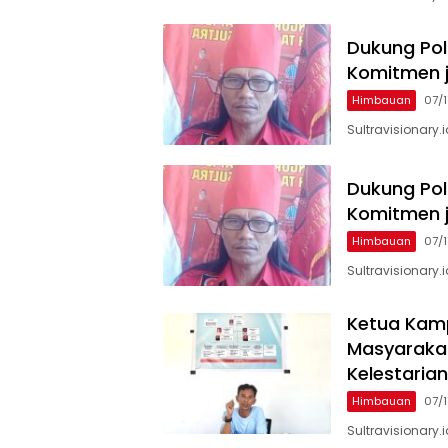
Dukung Pol
Komitmen 
Himbauan
07/
‎Sultravisionar
Dukung Pol
Komitmen 
Himbauan
07/
Sultravisionary
Ketua Kamp
Masyaraka
Kelestarian
Himbauan
07/
Sultravisionary