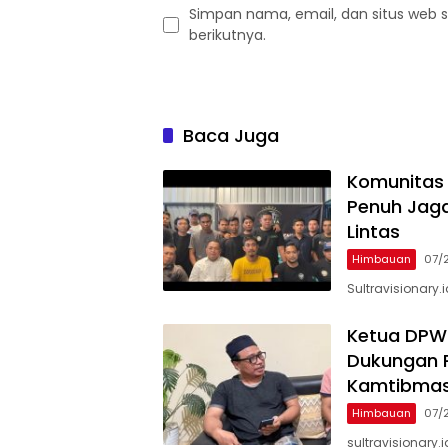
Simpan nama, email, dan situs web 
berikutnya.
Baca Juga
Komunitas 
Penuh Jag
Lintas
Himbauan
07/
Sultravisionary.
Ketua DPW 
Dukungan P
Kamtibma
Himbauan
07/
sultravisionary