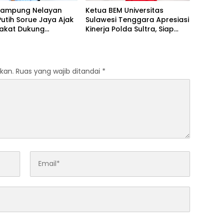
Kampung Nelayan
Ketua BEM Universitas
utih Sorue Jaya Ajak
Sulawesi Tenggara Apresiasi
akat Dukung
Kinerja Polda Sultra, Siap
m Pemerintah dan
Bersinergi Jaga
lestarian Laut
Harkamtibmas
kan.
Ruas yang wajib ditandai
*