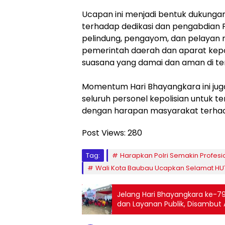
Ucapan ini menjadi bentuk dukunga
terhadap dedikasi dan pengabdian 
pelindung, pengayom, dan pelayan m
pemerintah daerah dan aparat kepoli
suasana yang damai dan aman di t
Momentum Hari Bhayangkara ini ju
seluruh personel kepolisian untuk te
dengan harapan masyarakat terhadap
Post Views:
280
Tag:
Harapkan Polri Semakin Profes
Wali Kota Baubau Ucapkan Selamat HU
Jelang Hari Bhayangkara ke-79
dan Layanan Publik, Disambut 