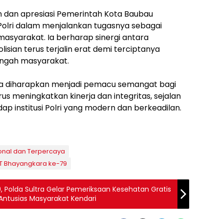
n dan apresiasi Pemerintah Kota Baubau
Polri dalam menjalankan tugasnya sebagai
asyarakat. Ia berharap sinergi antara
sian terus terjalin erat demi terciptanya
engah masyarakat.
ga diharapkan menjadi pemacu semangat bagi
rus meningkatkan kinerja dan integritas, sejalan
 institusi Polri yang modern dan berkeadilan.
ional dan Terpercaya
T Bhayangkara ke-79
, Polda Sultra Gelar Pemeriksaan Kesehatan Gratis
Antusias Masyarakat Kendari