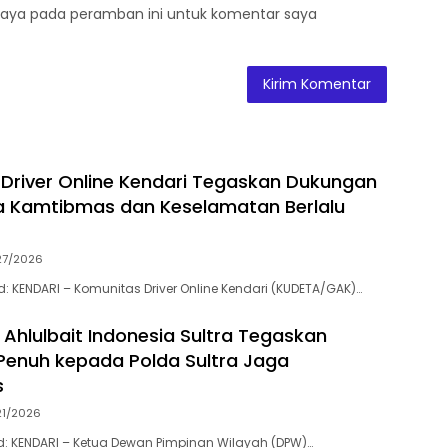
saya pada peramban ini untuk komentar saya
Driver Online Kendari Tegaskan Dukungan
a Kamtibmas dan Keselamatan Berlalu
27/2026
id: KENDARI – Komunitas Driver Online Kendari (KUDETA/GAK)…
Ahlulbait Indonesia Sultra Tegaskan
enuh kepada Polda Sultra Jaga
s
21/2026
.id: KENDARI – Ketua Dewan Pimpinan Wilayah (DPW)…