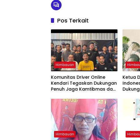
Pos Terkait
Himbauan
Himba
Komunitas Driver Online
Ketua D
Kendari Tegaskan Dukungan
Indones
Penuh Jaga Kamtibmas dan
Dukung
Keselamatan Berlalu Lintas
Polda S
Kamti
Himbauan
Himba