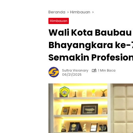
Beranda
Himbauan
Himbauan
Wali Kota Baubau
Bhayangkara ke-7
Semakin Profesio
Sultra Visionary
1 Min Baca
06/21/2025