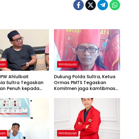
uan
Himbauan
PW Ahlulbait
Dukung Polda Sultra, Ketua
ia Sultra Tegaskan
Ormas PMTS Tegaskan
an Penuh kepada
Komitmen jaga kamtibmas
ultra Jaga
dan perangi Narkoba
bmas
uan
Himbauan