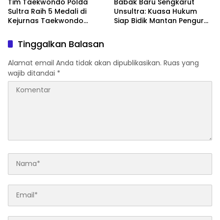
Tim Taekwondo Polda
Babak Baru Sengkarut
Sultra Raih 5 Medali di
Unsultra: Kuasa Hukum
Kejurnas Taekwondo
Siap Bidik Mantan Pengurus
Kapolri Cup Ke-7 2026
Atas Dugaan Korupsi dan
Pemalsuan Akta
Tinggalkan Balasan
Alamat email Anda tidak akan dipublikasikan.
Ruas yang
wajib ditandai
*