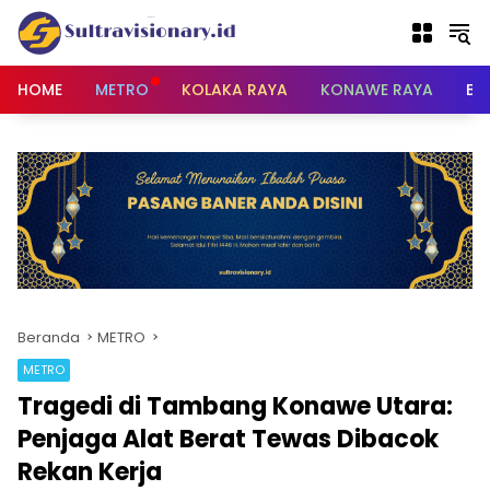
Langsung
ke
konten
HOME
METRO
KOLAKA RAYA
KONAWE RAYA
BU
Beranda
METRO
METRO
Tragedi di Tambang Konawe Utara:
Penjaga Alat Berat Tewas Dibacok
Rekan Kerja