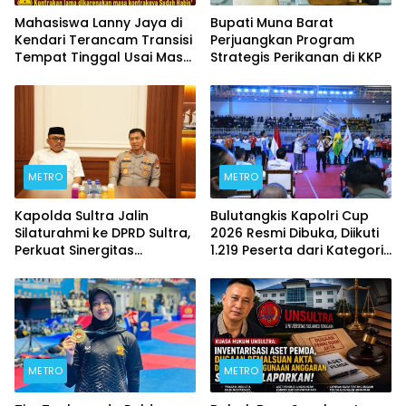
Mahasiswa Lanny Jaya di
Bupati Muna Barat
Kendari Terancam Transisi
Perjuangkan Program
Tempat Tinggal Usai Masa
Strategis Perikanan di KKP
Kontrakan Berakhir
METRO
METRO
Kapolda Sultra Jalin
Bulutangkis Kapolri Cup
Silaturahmi ke DPRD Sultra,
2026 Resmi Dibuka, Diikuti
Perkuat Sinergitas
1.219 Peserta dari Kategori
Forkopimda untuk
Umum, Polri, dan Difabel
Kemajuan Daerah
METRO
METRO