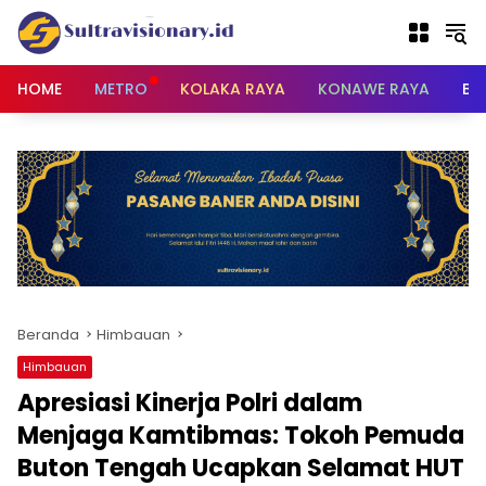
Langsung
ke
konten
HOME
METRO
KOLAKA RAYA
KONAWE RAYA
BU
Beranda
Himbauan
Himbauan
Apresiasi Kinerja Polri dalam
Menjaga Kamtibmas: Tokoh Pemuda
Buton Tengah Ucapkan Selamat HUT