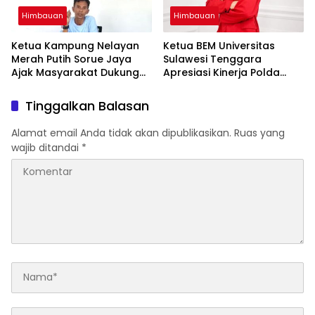
Himbauan
Himbauan
Ketua Kampung Nelayan
Ketua BEM Universitas
Merah Putih Sorue Jaya
Sulawesi Tenggara
Ajak Masyarakat Dukung
Apresiasi Kinerja Polda
Program Pemerintah dan
Sultra, Siap Bersinergi Jaga
Jaga Kelestarian Laut
Harkamtibmas
Tinggalkan Balasan
Alamat email Anda tidak akan dipublikasikan.
Ruas yang
wajib ditandai
*