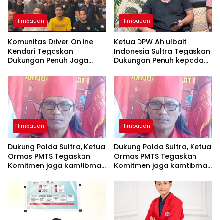
Himbauan
Himbauan
Komunitas Driver Online
Ketua DPW Ahlulbait
Kendari Tegaskan
Indonesia Sultra Tegaskan
Dukungan Penuh Jaga
Dukungan Penuh kepada
Kamtibmas dan
Polda Sultra Jaga
Keselamatan Berlalu Lintas
Kamtibmas
Himbauan
Himbauan
Dukung Polda Sultra, Ketua
Dukung Polda Sultra, Ketua
Ormas PMTS Tegaskan
Ormas PMTS Tegaskan
Komitmen jaga kamtibmas
Komitmen jaga kamtibmas
dan perangi Narkoba
dan perangi Narkoba