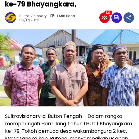
ke-79 Bhayangkara,
623
Sultra Visionary
1 Min Baca
06/17/2025
Sultravisionary.id: Buton Tengah – Dalam rangka
memperingati Hari Ulang Tahun (HUT) Bhayangkara
ke-79, Tokoh pemuda desa wakambangura 2 kec.
Mawasangka kab. Buteng, menyampaikan ucapan