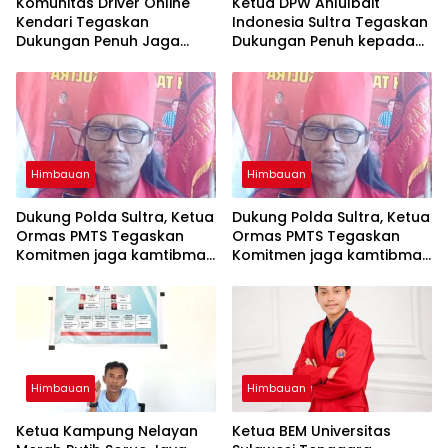
Komunitas Driver Online
Ketua DPW Ahlulbait
Kendari Tegaskan
Indonesia Sultra Tegaskan
Dukungan Penuh Jaga
Dukungan Penuh kepada
Kamtibmas dan
Polda Sultra Jaga
Keselamatan Berlalu Lintas
Kamtibmas
Himbauan
Himbauan
Dukung Polda Sultra, Ketua
Dukung Polda Sultra, Ketua
Ormas PMTS Tegaskan
Ormas PMTS Tegaskan
Komitmen jaga kamtibmas
Komitmen jaga kamtibmas
dan perangi Narkoba
dan perangi Narkoba
Himbauan
Himbauan
Ketua Kampung Nelayan
Ketua BEM Universitas