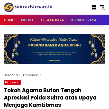
Langsung
ke
konten
HOME
METRO
KOLAKA RAYA
KONAWE RAYA
BU
Beranda
Himbauan
Himbauan
Tokoh Agama Buton Tengah
Apresiasi Polda Sultra atas Upaya
Menjaga Kamtibmas