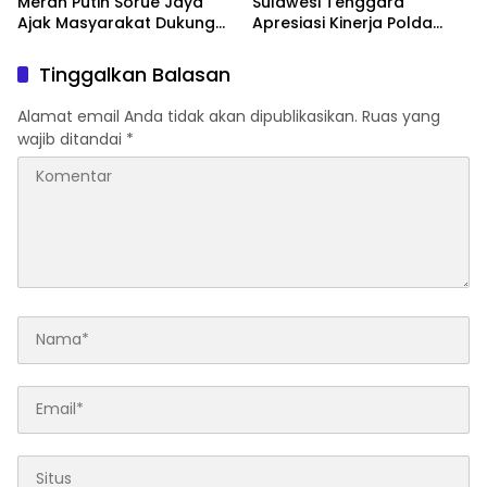
Merah Putih Sorue Jaya
Sulawesi Tenggara
Ajak Masyarakat Dukung
Apresiasi Kinerja Polda
Program Pemerintah dan
Sultra, Siap Bersinergi Jaga
Jaga Kelestarian Laut
Harkamtibmas
Tinggalkan Balasan
Alamat email Anda tidak akan dipublikasikan.
Ruas yang
wajib ditandai
*