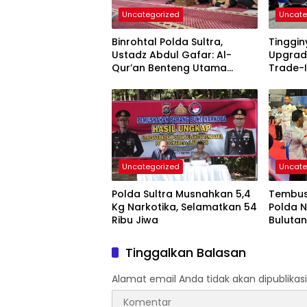
Uncategorized
Uncate
Binrohtal Polda Sultra,
Tinggi
Ustadz Abdul Gafar: Al-
Upgrad
Qur’an Benteng Utama
Trade-I
Cegah Judi, Miras, dan
Permin
Penyimpangan Sosial
Uncategorized
Uncate
Polda Sultra Musnahkan 5,4
Tembus 
Kg Narkotika, Selamatkan 54
Polda N
Ribu Jiwa
Bulutan
2026
Tinggalkan Balasan
Alamat email Anda tidak akan dipublikasi