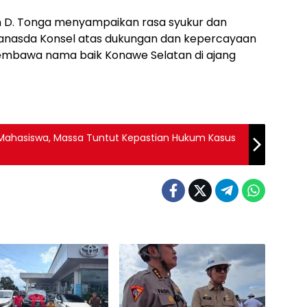
ron D. Tonga menyampaikan rasa syukur dan
ranasda Konsel atas dukungan dan kepercayaan
embawa nama baik Konawe Selatan di ajang
k Mahasiswa, Massa Tuntut Kepastian Hukum Kasus