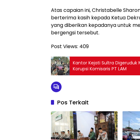
Atas capaian ini, Christabelle Sha
berterima kasih kepada Ketua Dek
yang diberikan kepadanya untuk m
bergengsi tersebut.
Post Views:
409
Kantor Kejati Sultra Digerudu
Korupsi Komisaris PT LAM
Pos Terkait