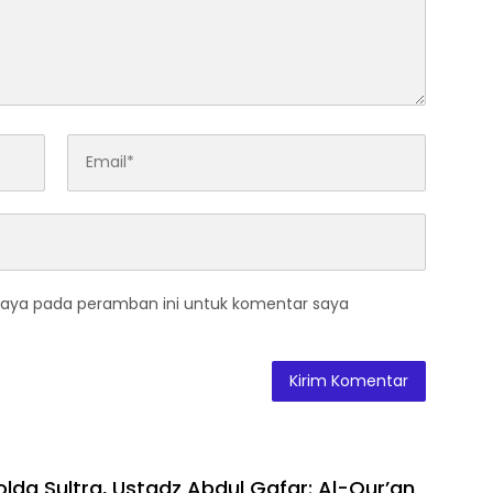
saya pada peramban ini untuk komentar saya
olda Sultra, Ustadz Abdul Gafar: Al-Qur’an