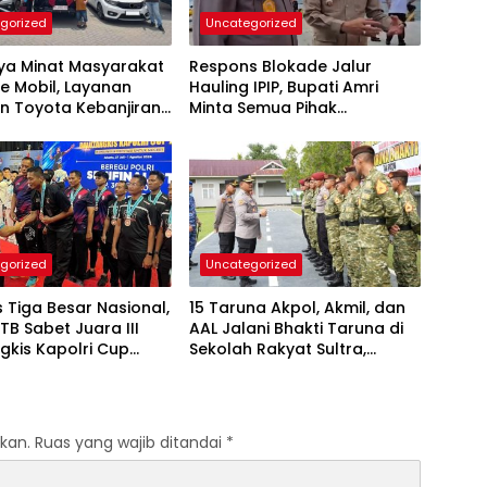
gorized
Uncategorized
nya Minat Masyarakat
Respons Blokade Jalur
e Mobil, Layanan
Hauling IPIP, Bupati Amri
n Toyota Kebanjiran
Minta Semua Pihak
taan
Kedepankan Dialog dan
Kepastian Hukum
gorized
Uncategorized
Tiga Besar Nasional,
15 Taruna Akpol, Akmil, dan
TB Sabet Juara III
AAL Jalani Bhakti Taruna di
gkis Kapolri Cup
Sekolah Rakyat Sultra,
Tanamkan Disiplin dan
Nasionalisme
kan.
Ruas yang wajib ditandai
*