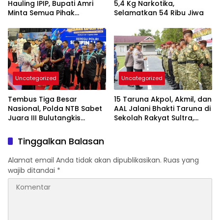
Hauling IPIP, Bupati Amri
5,4 Kg Narkotika,
Minta Semua Pihak
Selamatkan 54 Ribu Jiwa
Kedepankan Dialog dan
Kepastian Hukum
Uncategorized
Uncategorized
Tembus Tiga Besar
15 Taruna Akpol, Akmil, dan
Nasional, Polda NTB Sabet
AAL Jalani Bhakti Taruna di
Juara III Bulutangkis
Sekolah Rakyat Sultra,
Kapolri Cup 2026
Tanamkan Disiplin dan
Nasionalisme
Tinggalkan Balasan
Alamat email Anda tidak akan dipublikasikan.
Ruas yang
wajib ditandai
*