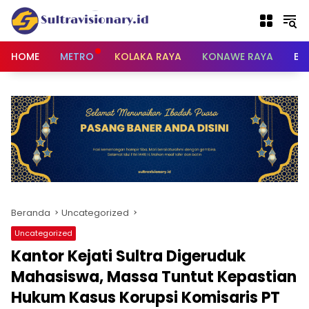
Langsung
ke
konten
HOME
METRO
KOLAKA RAYA
KONAWE RAYA
BU
Beranda
Uncategorized
Uncategorized
Kantor Kejati Sultra Digeruduk
Mahasiswa, Massa Tuntut Kepastian
Hukum Kasus Korupsi Komisaris PT