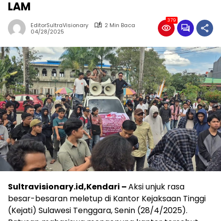
LAM
379
EditorSultraVisionary
2 Min Baca
04/28/2025
Sultravisionary.id,Kendari –
Aksi unjuk rasa
besar-besaran meletup di Kantor Kejaksaan Tinggi
(Kejati) Sulawesi Tenggara, Senin (28/4/2025).