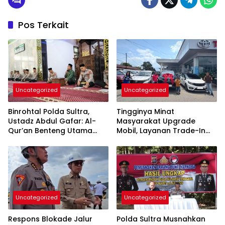
Pos Terkait
Uncategorized
Uncategorized
Binrohtal Polda Sultra,
Tingginya Minat
Ustadz Abdul Gafar: Al-
Masyarakat Upgrade
Qur’an Benteng Utama
Mobil, Layanan Trade-In
Cegah Judi, Miras, dan
Toyota Kebanjiran
Penyimpangan Sosial
Permintaan
Uncategorized
Uncategorized
Respons Blokade Jalur
Polda Sultra Musnahkan