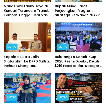
Mahasiswa Lanny Jaya di
Bupati Muna Barat
Kendari Terancam Transisi
Perjuangkan Program
Tempat Tinggal Usai Masa
Strategis Perikanan di KKP
Kontrakan Berakhir
METRO
METRO
Kapolda Sultra Jalin
Bulutangkis Kapolri Cup
Silaturahmi ke DPRD Sultra,
2026 Resmi Dibuka, Diikuti
Perkuat Sinergitas
1.219 Peserta dari Kategori
Forkopimda untuk
Umum, Polri, dan Difabel
Kemajuan Daerah
METRO
METRO