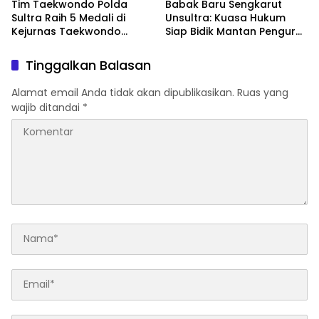
Tim Taekwondo Polda
Babak Baru Sengkarut
Sultra Raih 5 Medali di
Unsultra: Kuasa Hukum
Kejurnas Taekwondo
Siap Bidik Mantan Pengurus
Kapolri Cup Ke-7 2026
Atas Dugaan Korupsi dan
Pemalsuan Akta
Tinggalkan Balasan
Alamat email Anda tidak akan dipublikasikan.
Ruas yang
wajib ditandai
*