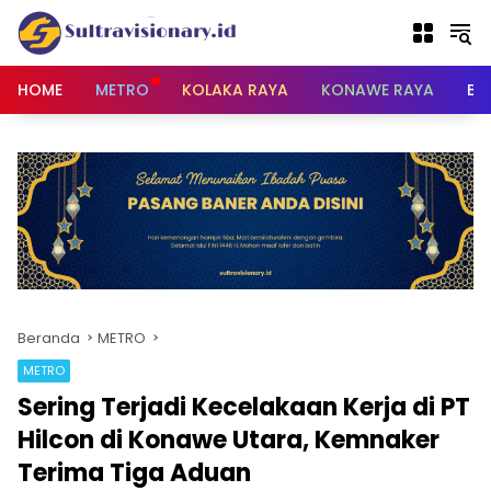
Langsung
ke
konten
HOME
METRO
KOLAKA RAYA
KONAWE RAYA
BU
Beranda
METRO
METRO
Sering Terjadi Kecelakaan Kerja di PT
Hilcon di Konawe Utara, Kemnaker
Terima Tiga Aduan