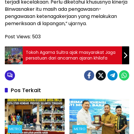
terjadi kecelakaan. Perlu diketahui khususnya kinerja
Binwasnaker itu masih ada pengawasan-
pengawasan ketenagakerjaan yang melakukan
pemeriksaan di lapangan,” ujarnya.
Post Views:
503
Tokoh Agama Sultra ajak masyarakat Jaga
persatuan dari ancaman ajaran khilafa
Pos Terkait
METRO
METRO