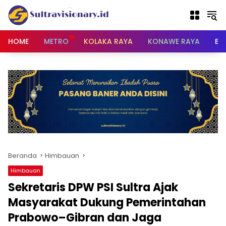
Langsung
ke
konten
HOME
METRO
KOLAKA RAYA
KONAWE RAYA
BU
Beranda
Himbauan
Himbauan
Sekretaris DPW PSI Sultra Ajak
Masyarakat Dukung Pemerintahan
Prabowo–Gibran dan Jaga