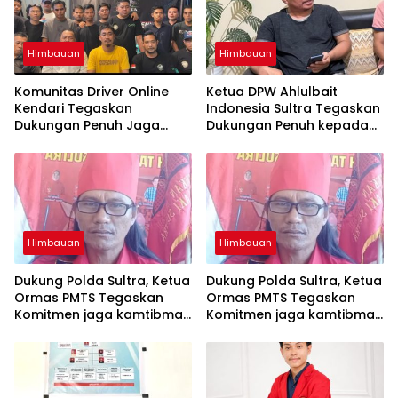
Himbauan
Himbauan
Komunitas Driver Online
Ketua DPW Ahlulbait
Kendari Tegaskan
Indonesia Sultra Tegaskan
Dukungan Penuh Jaga
Dukungan Penuh kepada
Kamtibmas dan
Polda Sultra Jaga
Keselamatan Berlalu Lintas
Kamtibmas
Himbauan
Himbauan
Dukung Polda Sultra, Ketua
Dukung Polda Sultra, Ketua
Ormas PMTS Tegaskan
Ormas PMTS Tegaskan
Komitmen jaga kamtibmas
Komitmen jaga kamtibmas
dan perangi Narkoba
dan perangi Narkoba