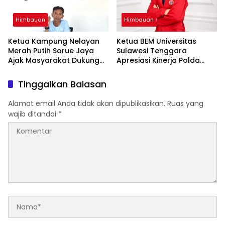
Himbauan
Himbauan
Ketua Kampung Nelayan
Ketua BEM Universitas
Merah Putih Sorue Jaya
Sulawesi Tenggara
Ajak Masyarakat Dukung
Apresiasi Kinerja Polda
Program Pemerintah dan
Sultra, Siap Bersinergi Jaga
Jaga Kelestarian Laut
Harkamtibmas
Tinggalkan Balasan
Alamat email Anda tidak akan dipublikasikan.
Ruas yang
wajib ditandai
*