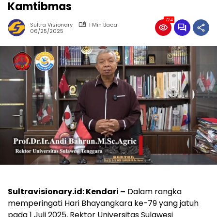
Kamtibmas
724
Sultra Visionary
1 Min Baca
06/25/2025
Sultravisionary.id: Kendari –
Dalam rangka
memperingati Hari Bhayangkara ke-79 yang jatuh
pada 1 Juli 2025, Rektor Universitas Sulawesi