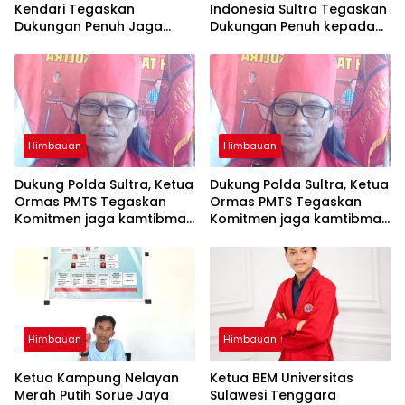
Kendari Tegaskan
Indonesia Sultra Tegaskan
Dukungan Penuh Jaga
Dukungan Penuh kepada
Kamtibmas dan
Polda Sultra Jaga
Keselamatan Berlalu Lintas
Kamtibmas
Himbauan
Himbauan
Dukung Polda Sultra, Ketua
Dukung Polda Sultra, Ketua
Ormas PMTS Tegaskan
Ormas PMTS Tegaskan
Komitmen jaga kamtibmas
Komitmen jaga kamtibmas
dan perangi Narkoba
dan perangi Narkoba
Himbauan
Himbauan
Ketua Kampung Nelayan
Ketua BEM Universitas
Merah Putih Sorue Jaya
Sulawesi Tenggara