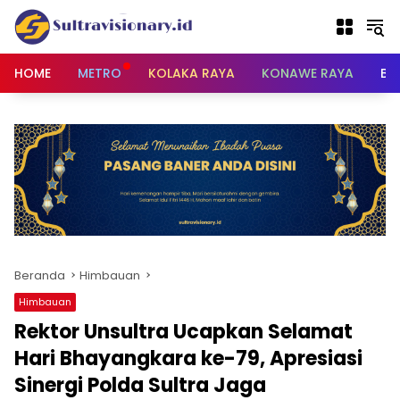
Langsung
ke
konten
HOME
METRO
KOLAKA RAYA
KONAWE RAYA
BU
Beranda
Himbauan
Himbauan
Rektor Unsultra Ucapkan Selamat
Hari Bhayangkara ke-79, Apresiasi
Sinergi Polda Sultra Jaga