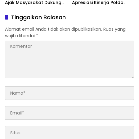
Ajak Masyarakat Dukung
Apresiasi Kinerja Polda
Program Pemerintah dan
Sultra, Siap Bersinergi Jaga
Jaga Kelestarian Laut
Harkamtibmas
Tinggalkan Balasan
Alamat email Anda tidak akan dipublikasikan.
Ruas yang
wajib ditandai
*