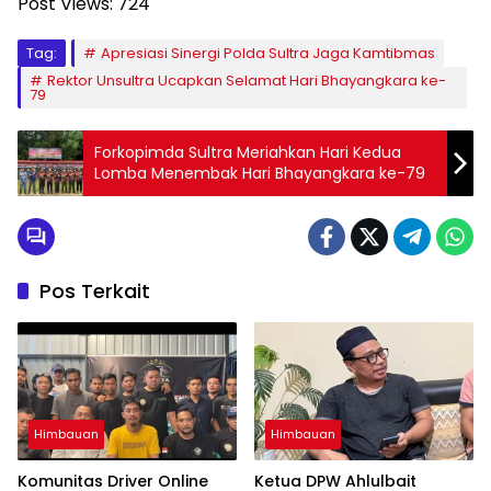
Post Views:
724
Tag:
Apresiasi Sinergi Polda Sultra Jaga Kamtibmas
Rektor Unsultra Ucapkan Selamat Hari Bhayangkara ke-
79
Forkopimda Sultra Meriahkan Hari Kedua
Lomba Menembak Hari Bhayangkara ke-79
Pos Terkait
Himbauan
Himbauan
Komunitas Driver Online
Ketua DPW Ahlulbait