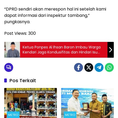
“DPRD sendiri akan merespon hal ini setelah kami
dapat informasi dari inspektur tambang,”
pungkasnya.
Post Views:
300
Ketua Ponpes Al Ihsan Baron Imbau Warga
Kendari Jaga Kondusifitas dan Hindari Isu
SARA
Pos Terkait
METRO
METRO