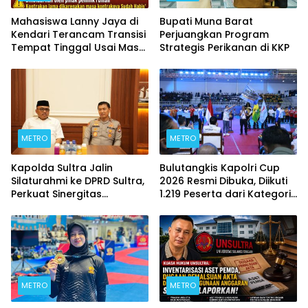
Mahasiswa Lanny Jaya di
Bupati Muna Barat
Kendari Terancam Transisi
Perjuangkan Program
Tempat Tinggal Usai Masa
Strategis Perikanan di KKP
Kontrakan Berakhir
METRO
METRO
Kapolda Sultra Jalin
Bulutangkis Kapolri Cup
Silaturahmi ke DPRD Sultra,
2026 Resmi Dibuka, Diikuti
Perkuat Sinergitas
1.219 Peserta dari Kategori
Forkopimda untuk
Umum, Polri, dan Difabel
Kemajuan Daerah
METRO
METRO