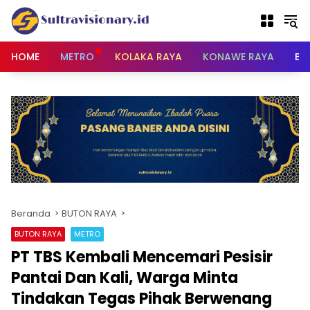
Langsung
ke
konten
HOME
METRO
KOLAKA RAYA
KONAWE RAYA
BU
Beranda
BUTON RAYA
BUTON RAYA
METRO
PT TBS Kembali Mencemari Pesisir
Pantai Dan Kali, Warga Minta
Tindakan Tegas Pihak Berwenang