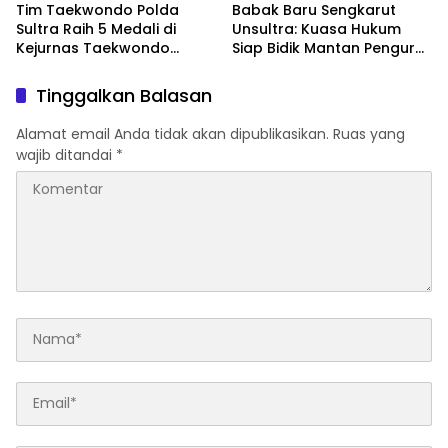
Tim Taekwondo Polda
Babak Baru Sengkarut
Sultra Raih 5 Medali di
Unsultra: Kuasa Hukum
Kejurnas Taekwondo
Siap Bidik Mantan Pengurus
Kapolri Cup Ke-7 2026
Atas Dugaan Korupsi dan
Pemalsuan Akta
Tinggalkan Balasan
Alamat email Anda tidak akan dipublikasikan.
Ruas yang
wajib ditandai
*