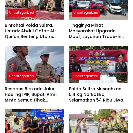
Uncategorized
Uncategorized
Binrohtal Polda Sultra,
Tingginya Minat
Ustadz Abdul Gafar: Al-
Masyarakat Upgrade
Qur’an Benteng Utama
Mobil, Layanan Trade-In
Cegah Judi, Miras, dan
Toyota Kebanjiran
Penyimpangan Sosial
Permintaan
Uncategorized
Uncategorized
Respons Blokade Jalur
Polda Sultra Musnahkan
Hauling IPIP, Bupati Amri
5,4 Kg Narkotika,
Minta Semua Pihak
Selamatkan 54 Ribu Jiwa
Kedepankan Dialog dan
Kepastian Hukum