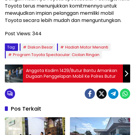
Toyota terus menunjukkan komitmennya untuk
mewujudkan impian pelanggan memiliki mobil
Toyota secara lebih mudah dan menguntungkan.
Post Views:
344
Tag:
Diskon Besar
Hadiah Motor Menanti
Program Toyota Spectacular: Cicilan Ringan
Anggota Kodim 1429/Butur Bantu Amankan
Dugaan Penggelapan Mobil Ke Polres Butur
Pos Terkait