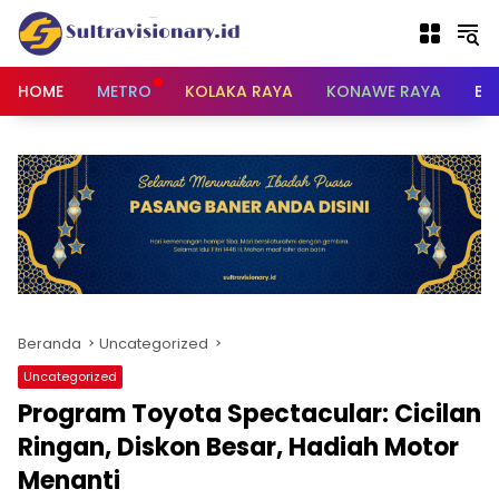
Langsung
ke
konten
HOME
METRO
KOLAKA RAYA
KONAWE RAYA
BU
Beranda
Uncategorized
Uncategorized
Program Toyota Spectacular: Cicilan
Ringan, Diskon Besar, Hadiah Motor
Menanti