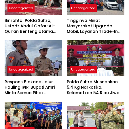
Uncategorized
Uncategorized
Binrohtal Polda Sultra,
Tingginya Minat
Ustadz Abdul Gafar: Al-
Masyarakat Upgrade
Qur’an Benteng Utama
Mobil, Layanan Trade-In
Cegah Judi, Miras, dan
Toyota Kebanjiran
Penyimpangan Sosial
Permintaan
Uncategorized
Uncategorized
Respons Blokade Jalur
Polda Sultra Musnahkan
Hauling IPIP, Bupati Amri
5,4 Kg Narkotika,
Minta Semua Pihak
Selamatkan 54 Ribu Jiwa
Kedepankan Dialog dan
Kepastian Hukum