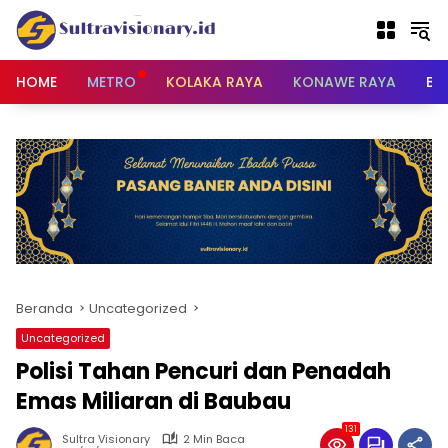
Langsung
ke
konten
HOME
METRO
KOLAKA RAYA
KONAWE RAYA
BU
Beranda
Uncategorized
Uncategorized
Polisi Tahan Pencuri dan Penadah
Emas Miliaran di Baubau
131
Sultra Visionary
2 Min Baca