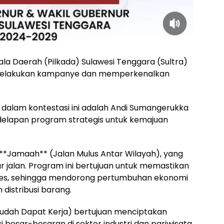
la Daerah (Pilkada) Sulawesi Tenggara (Sultra)
r melakukan kampanye dan memperkenalkan
dalam kontestasi ini adalah Andi Sumangerukka
elapan program strategis untuk kemajuan
*Jamaah** (Jalan Mulus Antar Wilayah), yang
r jalan. Program ini bertujuan untuk memastikan
akses, sehingga mendorong pertumbuhan ekonomi
distribusi barang.
udah Dapat Kerja) bertujuan menciptakan
i besar-besaran di sektor industri dan pariwisata.