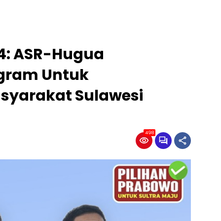
24: ASR-Hugua
ogram Untuk
syarakat Sulawesi
498