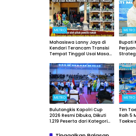
METRO
METRO
Mahasiswa Lanny Jaya di
Bupati
Kendari Terancam Transisi
Perjua
Tempat Tinggal Usai Masa
Strateg
Kontrakan Berakhir
METRO
METRO
Bulutangkis Kapolri Cup
Tim Ta
2026 Resmi Dibuka, Diikuti
Raih 5 
1.219 Peserta dari Kategori
Taekwo
Umum, Polri, dan Difabel
7 2026
Tinggalkan Balasan