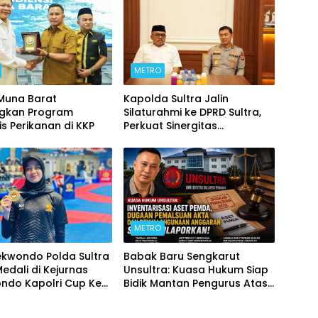
METRO
 Muna Barat
Kapolda Sultra Jalin
ngkan Program
Silaturahmi ke DPRD Sultra,
is Perikanan di KKP
Perkuat Sinergitas
Forkopimda untuk Kemajuan
Daerah
METRO
ekwondo Polda Sultra
Babak Baru Sengkarut
Medali di Kejurnas
Unsultra: Kuasa Hukum Siap
ndo Kapolri Cup Ke-
Bidik Mantan Pengurus Atas
Dugaan Korupsi dan
Pemalsuan Akta