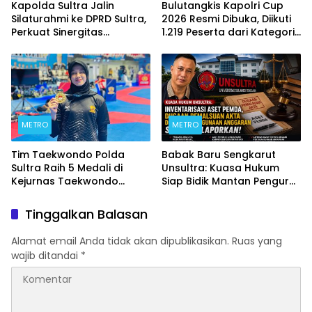
Kapolda Sultra Jalin
Bulutangkis Kapolri Cup
Silaturahmi ke DPRD Sultra,
2026 Resmi Dibuka, Diikuti
Perkuat Sinergitas
1.219 Peserta dari Kategori
Forkopimda untuk
Umum, Polri, dan Difabel
Kemajuan Daerah
METRO
METRO
Tim Taekwondo Polda
Babak Baru Sengkarut
Sultra Raih 5 Medali di
Unsultra: Kuasa Hukum
Kejurnas Taekwondo
Siap Bidik Mantan Pengurus
Kapolri Cup Ke-7 2026
Atas Dugaan Korupsi dan
Pemalsuan Akta
Tinggalkan Balasan
Alamat email Anda tidak akan dipublikasikan.
Ruas yang
wajib ditandai
*