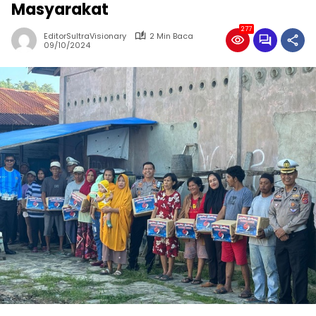
Masyarakat
277
EditorSultraVisionary
2 Min Baca
09/10/2024