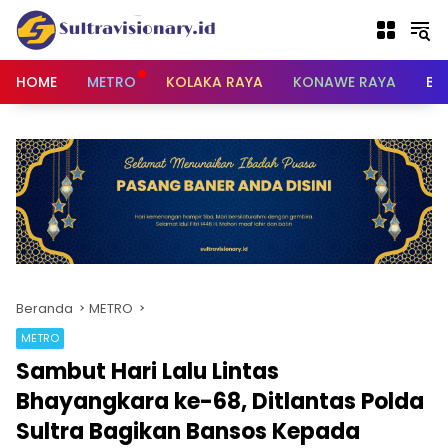
Langsung
ke
konten
HOME
METRO
KOLAKA RAYA
KONAWE RAYA
BU
Beranda
METRO
METRO
Sambut Hari Lalu Lintas
Bhayangkara ke-68, Ditlantas Polda
Sultra Bagikan Bansos Kepada