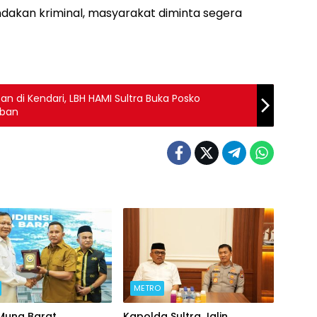
dakan kriminal, masyarakat diminta segera
n di Kendari, LBH HAMI Sultra Buka Posko
rban
METRO
 Muna Barat
Kapolda Sultra Jalin