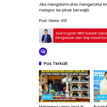
Jika mengalami atau mengetahui tin
melapor ke pihak berwajib.
Post Views:
410
Soal Dugaan BBM Subsidi Oplosa
Pengaduan dan Siap Kawal Ko
Pos Terkait
METRO
METRO
Mahasiswa Lanny Jaya di
Bupati