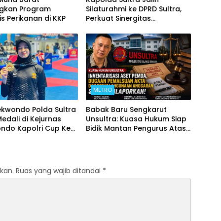
ngkan Program
Silaturahmi ke DPRD Sultra,
is Perikanan di KKP
Perkuat Sinergitas
Forkopimda untuk Kemajuan
Daerah
METRO
ekwondo Polda Sultra
Babak Baru Sengkarut
Medali di Kejurnas
Unsultra: Kuasa Hukum Siap
ndo Kapolri Cup Ke-
Bidik Mantan Pengurus Atas
Dugaan Korupsi dan
Pemalsuan Akta
kan.
Ruas yang wajib ditandai
*