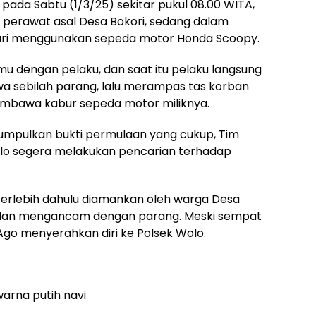
 pada Sabtu (1/3/25) sekitar pukul 08.00 WITA,
g perawat asal Desa Bokori, sedang dalam
ari menggunakan sepeda motor Honda Scoopy.
mu dengan pelaku, dan saat itu pelaku langsung
sebilah parang, lalu merampas tas korban
membawa kabur sepeda motor miliknya.
mpulkan bukti permulaan yang cukup, Tim
olo segera melakukan pencarian terhadap
terlebih dahulu diamankan oleh warga Desa
dan mengancam dengan parang. Meski sempat
s Ago menyerahkan diri ke Polsek Wolo.
arna putih navi