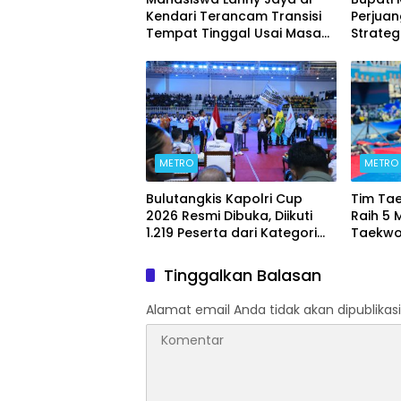
Kendari Terancam Transisi
Perjua
Tempat Tinggal Usai Masa
Strateg
Kontrakan Berakhir
METRO
METRO
Bulutangkis Kapolri Cup
Tim Ta
2026 Resmi Dibuka, Diikuti
Raih 5 
1.219 Peserta dari Kategori
Taekwo
Umum, Polri, dan Difabel
7 2026
Tinggalkan Balasan
Alamat email Anda tidak akan dipublikasi