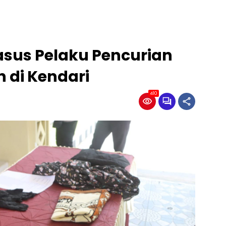
sus Pelaku Pencurian
 di Kendari
410