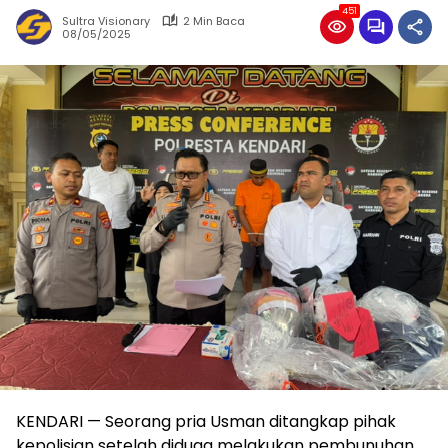
451
Sultra Visionary
2 Min Baca
08/05/2025
KENDARI — Seorang pria Usman ditangkap pihak
kepolisian setelah diduga melakukan pembunuhan