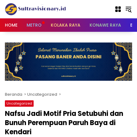
Langsung
ke
konten
HOME
METRO
KOLAKA RAYA
KONAWE RAYA
BU
Beranda
Uncategorized
Uncategorized
Nafsu Jadi Motif Pria Setubuhi dan
Bunuh Perempuan Paruh Baya di
Kendari