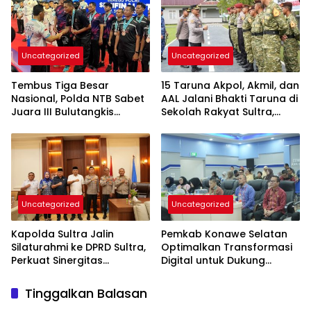
Uncategorized
Uncategorized
Tembus Tiga Besar
15 Taruna Akpol, Akmil, dan
Nasional, Polda NTB Sabet
AAL Jalani Bhakti Taruna di
Juara III Bulutangkis
Sekolah Rakyat Sultra,
Kapolri Cup 2026
Tanamkan Disiplin dan
Nasionalisme
Uncategorized
Uncategorized
Kapolda Sultra Jalin
Pemkab Konawe Selatan
Silaturahmi ke DPRD Sultra,
Optimalkan Transformasi
Perkuat Sinergitas
Digital untuk Dukung
Forkopimda untuk
Program SETARA
Kemajuan Daerah
Tinggalkan Balasan