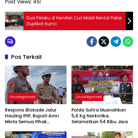
Post Views:
451
Dua Pelaku di Kendari Curi Mobil Rental Pakai
Duplikat Kunci
Pos Terkait
Uncategorized
Uncategorized
Respons Blokade Jalur
Polda Sultra Musnahkan
Hauling IPIP, Bupati Amri
5,4 Kg Narkotika,
Minta Semua Pihak
Selamatkan 54 Ribu Jiwa
Kedepankan Dialog dan
Kepastian Hukum