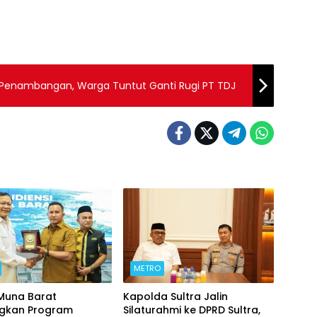
s Penambangan, Warga Tuntut Ganti Rugi PT TDJ
METRO
 Muna Barat
Kapolda Sultra Jalin
ngkan Program
Silaturahmi ke DPRD Sultra,