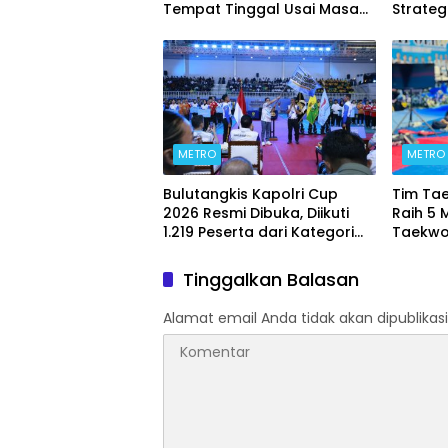
Tempat Tinggal Usai Masa
Strateg
Kontrakan Berakhir
METRO
METRO
Bulutangkis Kapolri Cup
Tim Ta
2026 Resmi Dibuka, Diikuti
Raih 5 
1.219 Peserta dari Kategori
Taekwo
Umum, Polri, dan Difabel
7 2026
Tinggalkan Balasan
Alamat email Anda tidak akan dipublikasi