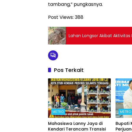
tambang,” pungkasnya.
Post Views:
388
Lahan Longsor Akibat Aktivita
Pos Terkait
METRO
METRO
Mahasiswa Lanny Jaya di
Bupati
Kendari Terancam Transisi
Perjua