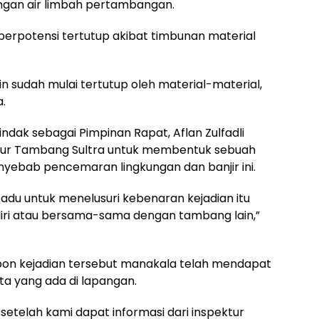
ngan air limbah pertambangan.
g berpotensi tertutup akibat timbunan material
 sudah mulai tertutup oleh material-material,
a.
ndak sebagai Pimpinan Rapat, Aflan Zulfadli
ur Tambang Sultra untuk membentuk sebuah
nyebab pencemaran lingkungan dan banjir ini.
padu untuk menelusuri kebenaran kejadian itu
diri atau bersama-sama dengan tambang lain,”
pon kejadian tersebut manakala telah mendapat
ta yang ada di lapangan.
 setelah kami dapat informasi dari inspektur