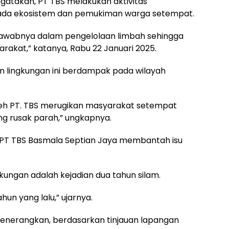
gatakan, PT TBS melakukan aktivitas
da ekosistem dan pemukiman warga setempat.
 jawabnya dalam pengelolaan limbah sehingga
akat,” katanya, Rabu 22 Januari 2025.
an lingkungan ini berdampak pada wilayah
eh PT. TBS merugikan masyarakat setempat
ng rusak parah,” ungkapnya.
l PT TBS Basmala Septian Jaya membantah isu
ungan adalah kejadian dua tahun silam.
tahun yang lalu,” ujarnya.
menerangkan, berdasarkan tinjauan lapangan