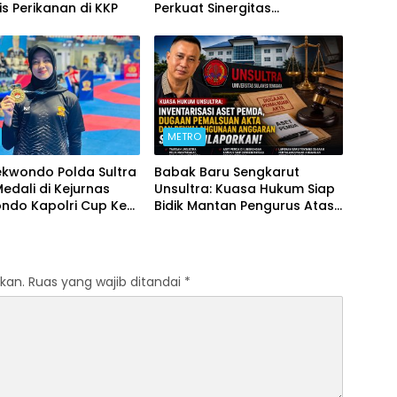
is Perikanan di KKP
Perkuat Sinergitas
Forkopimda untuk Kemajuan
Daerah
METRO
ekwondo Polda Sultra
Babak Baru Sengkarut
Medali di Kejurnas
Unsultra: Kuasa Hukum Siap
ndo Kapolri Cup Ke-
Bidik Mantan Pengurus Atas
Dugaan Korupsi dan
Pemalsuan Akta
kan.
Ruas yang wajib ditandai
*