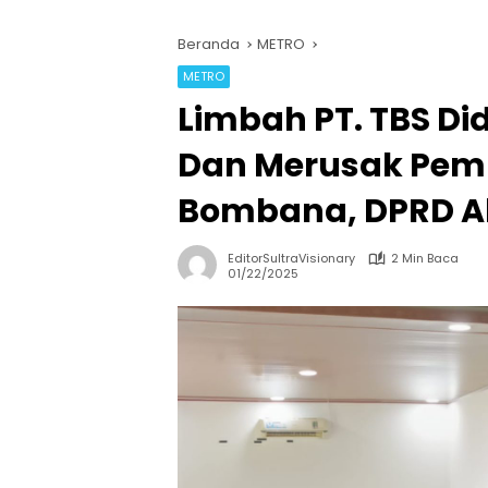
Beranda
METRO
METRO
Limbah PT. TBS D
Dan Merusak Pe
Bombana, DPRD A
EditorSultraVisionary
2 Min Baca
01/22/2025