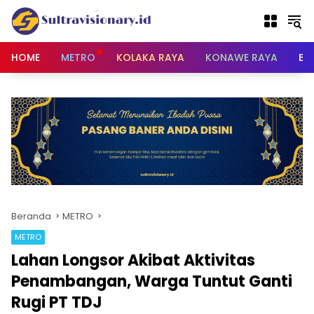
Langsung
ke
konten
HOME
METRO
KOLAKA RAYA
KONAWE RAYA
BU
Beranda
METRO
METRO
Lahan Longsor Akibat Aktivitas
Penambangan, Warga Tuntut Ganti
Rugi PT TDJ