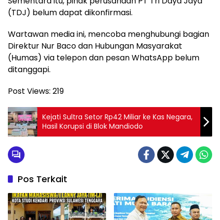
Sementara itu, pihak perusahaan PT Tri Daya Jaya
(TDJ) belum dapat dikonfirmasi.
Wartawan media ini, mencoba menghubungi bagian
Direktur Nur Baco dan Hubungan Masyarakat
(Humas) via telepon dan pesan WhatsApp belum
ditanggapi.
Post Views:
219
Kejati Sultra Setor Rp42 Miliar ke Kas Negara,
Hasil Korupsi di Blok Mandiodo
Pos Terkait