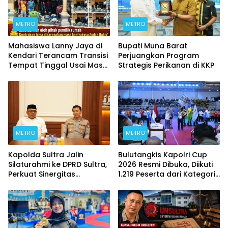
METRO
METRO
Mahasiswa Lanny Jaya di
Bupati Muna Barat
Kendari Terancam Transisi
Perjuangkan Program
Tempat Tinggal Usai Masa
Strategis Perikanan di KKP
Kontrakan Berakhir
METRO
METRO
Kapolda Sultra Jalin
Bulutangkis Kapolri Cup
Silaturahmi ke DPRD Sultra,
2026 Resmi Dibuka, Diikuti
Perkuat Sinergitas
1.219 Peserta dari Kategori
Forkopimda untuk
Umum, Polri, dan Difabel
Kemajuan Daerah