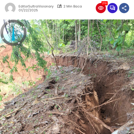
219
EditorSultraVisionary
2 Min Baca
01/22/2025