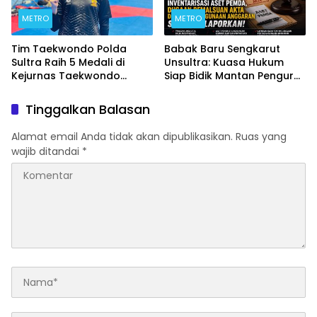
METRO
METRO
Tim Taekwondo Polda
Babak Baru Sengkarut
Sultra Raih 5 Medali di
Unsultra: Kuasa Hukum
Kejurnas Taekwondo
Siap Bidik Mantan Pengurus
Kapolri Cup Ke-7 2026
Atas Dugaan Korupsi dan
Pemalsuan Akta
Tinggalkan Balasan
Alamat email Anda tidak akan dipublikasikan.
Ruas yang
wajib ditandai
*