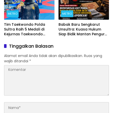
METRO
METRO
Tim Taekwondo Polda
Babak Baru Sengkarut
Sultra Raih 5 Medali di
Unsultra: Kuasa Hukum
Kejurnas Taekwondo
Siap Bidik Mantan Pengurus
Kapolri Cup Ke-7 2026
Atas Dugaan Korupsi dan
Pemalsuan Akta
Tinggalkan Balasan
Alamat email Anda tidak akan dipublikasikan.
Ruas yang
wajib ditandai
*