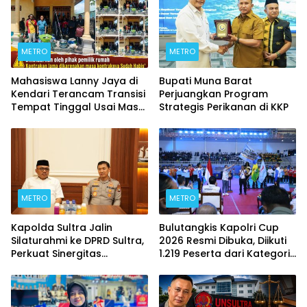
METRO
METRO
Mahasiswa Lanny Jaya di
Bupati Muna Barat
Kendari Terancam Transisi
Perjuangkan Program
Tempat Tinggal Usai Masa
Strategis Perikanan di KKP
Kontrakan Berakhir
METRO
METRO
Kapolda Sultra Jalin
Bulutangkis Kapolri Cup
Silaturahmi ke DPRD Sultra,
2026 Resmi Dibuka, Diikuti
Perkuat Sinergitas
1.219 Peserta dari Kategori
Forkopimda untuk
Umum, Polri, dan Difabel
Kemajuan Daerah