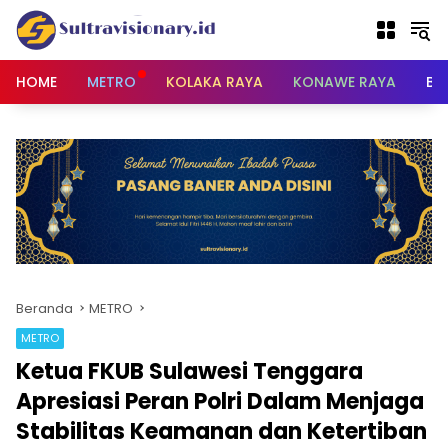
Langsung
ke
konten
HOME
METRO
KOLAKA RAYA
KONAWE RAYA
BU
Beranda
METRO
METRO
Ketua FKUB Sulawesi Tenggara
Apresiasi Peran Polri Dalam Menjaga
Stabilitas Keamanan dan Ketertiban