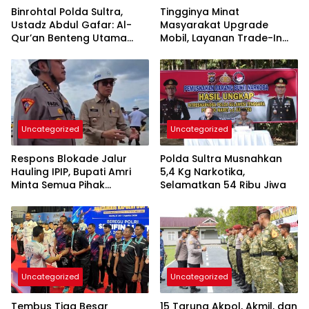
Binrohtal Polda Sultra,
Tingginya Minat
Ustadz Abdul Gafar: Al-
Masyarakat Upgrade
Qur’an Benteng Utama
Mobil, Layanan Trade-In
Cegah Judi, Miras, dan
Toyota Kebanjiran
Penyimpangan Sosial
Permintaan
Uncategorized
Uncategorized
Respons Blokade Jalur
Polda Sultra Musnahkan
Hauling IPIP, Bupati Amri
5,4 Kg Narkotika,
Minta Semua Pihak
Selamatkan 54 Ribu Jiwa
Kedepankan Dialog dan
Kepastian Hukum
Uncategorized
Uncategorized
Tembus Tiga Besar
15 Taruna Akpol, Akmil, dan