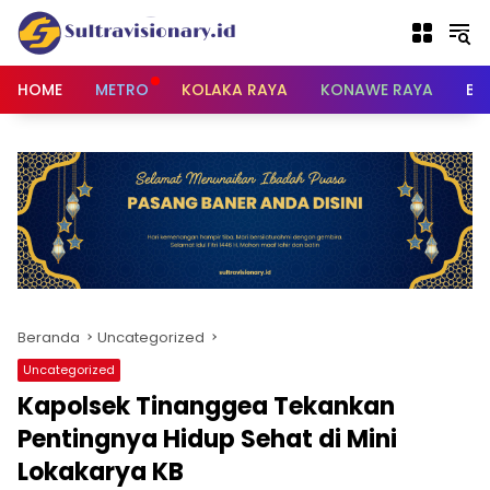
Langsung
ke
konten
HOME
METRO
KOLAKA RAYA
KONAWE RAYA
BU
Beranda
Uncategorized
Uncategorized
Kapolsek Tinanggea Tekankan
Pentingnya Hidup Sehat di Mini
Lokakarya KB