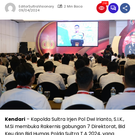
260
EditorSultraVisionary
2 Min Baca
09/04/2024
Kendari
– Kapolda Sultra Irjen Pol Dwi Irianto, S.I.K.,
M.Si membuka Rakernis gabungan 7 Direktorat, Bid
Keu dan Bid Humas Polda Sultra T.A 2024, yang