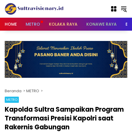
Langsung
ke
konten
HOME
METRO
KOLAKA RAYA
KONAWE RAYA
BU
Beranda
METRO
METRO
Kapolda Sultra Sampaikan Program
Transformasi Presisi Kapolri saat
Rakernis Gabungan