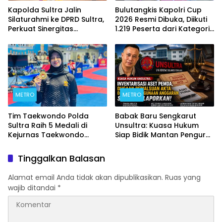
Kapolda Sultra Jalin
Bulutangkis Kapolri Cup
Silaturahmi ke DPRD Sultra,
2026 Resmi Dibuka, Diikuti
Perkuat Sinergitas
1.219 Peserta dari Kategori
Forkopimda untuk
Umum, Polri, dan Difabel
Kemajuan Daerah
METRO
METRO
Tim Taekwondo Polda
Babak Baru Sengkarut
Sultra Raih 5 Medali di
Unsultra: Kuasa Hukum
Kejurnas Taekwondo
Siap Bidik Mantan Pengurus
Kapolri Cup Ke-7 2026
Atas Dugaan Korupsi dan
Pemalsuan Akta
Tinggalkan Balasan
Alamat email Anda tidak akan dipublikasikan.
Ruas yang
wajib ditandai
*